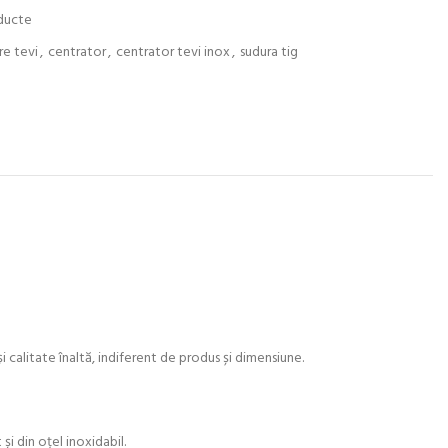
nducte
re tevi
,
centrator
,
centrator tevi inox
,
sudura tig
 calitate înaltă, indiferent de produs și dimensiune.
și din oțel inoxidabil.