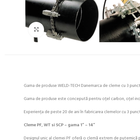
Click to enlarge
Gama de produse WELD-TECH Danemarca de cleme cu 3 puncte ș
Gama de produse este concepută pentru oțel carbon, oțel inoxi
Experiența de peste 20 de ani în fabricarea clemelor cu 3 punct
Cleme PF, WT si SCP – gama 1” – 14”
Designul unic al clemei PF oferă o clemă extrem de puternică pent