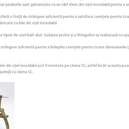
r șuruburile sunt galvanizate cu un vârf sferic din oțel inoxidabil pentru a as
feră o forță de strângere suficientă pentru a satisface cerințele pentru toate
bricate cu bile din oțel inoxidabil.
 tipuri de oțel înalt aliat. Sudarea țevilor și a fitingurilor se realizează cu u
strângere suficientă pentru a îndeplini cerințele pentru toate dimensiunile țe
le din oțel inoxidabil pot fi montate pe clema SC, astfel încât aceasta poate 
 ușurință cu clema SC.