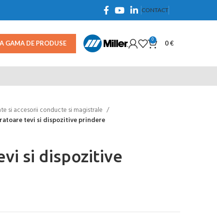
CONTACT
0
TA GAMA DE PRODUSE
0
€
e si accesorii conducte si magistrale
atoare tevi si dispozitive prindere
vi si dispozitive