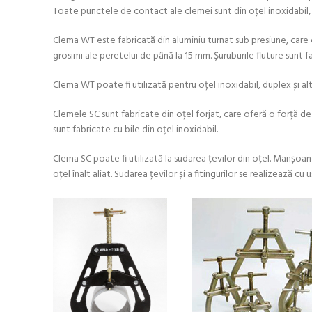
Toate punctele de contact ale clemei sunt din oțel inoxidabil, ia
Clema WT este fabricată din aluminiu turnat sub presiune, care o
grosimi ale peretelui de până la 15 mm. Șuruburile fluture sunt fa
Clema WT poate fi utilizată pentru oțel inoxidabil, duplex și alte
Clemele SC sunt fabricate din oțel forjat, care oferă o forță de 
sunt fabricate cu bile din oțel inoxidabil.
Clema SC poate fi utilizată la sudarea țevilor din oțel. Manșoane
oțel înalt aliat. Sudarea țevilor și a fitingurilor se realizează cu