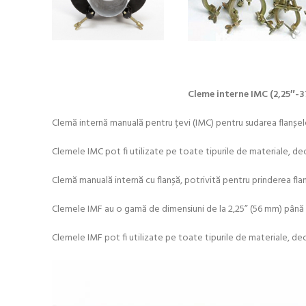
Cleme interne IMC (2,25″-37
Clemă internă manuală pentru țevi (IMC) pentru sudarea flanșelo
Clemele IMC pot fi utilizate pe toate tipurile de materiale, de
Clemă manuală internă cu flanșă, potrivită pentru prinderea flanș
Clemele IMF au o gamă de dimensiuni de la 2,25” (56 mm) până 
Clemele IMF pot fi utilizate pe toate tipurile de materiale, deo