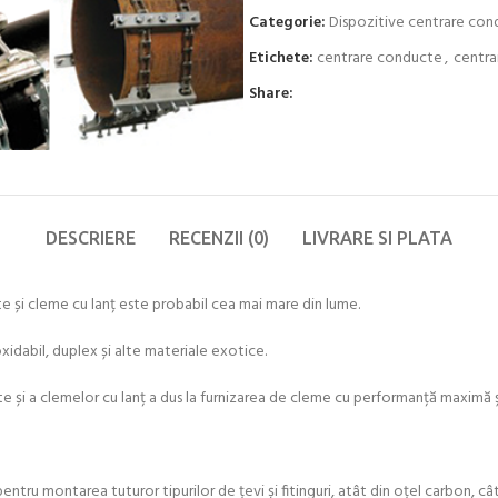
Categorie:
Dispozitive centrare co
Etichete:
centrare conducte
,
centra
Share:
DESCRIERE
RECENZII (0)
LIVRARE SI PLATA
i cleme cu lanț este probabil cea mai mare din lume.
dabil, duplex și alte materiale exotice.
e și a clemelor cu lanț a dus la furnizarea de cleme cu performanță maximă și
ru montarea tuturor tipurilor de țevi și fitinguri, atât din oțel carbon, cât 