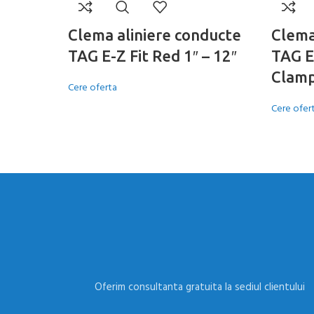
Clema aliniere conducte
Clema
TAG E-Z Fit Red 1″ – 12″
TAG E
Clamp
Cere oferta
Cere ofer
Oferim consultanta gratuita la sediul clientului