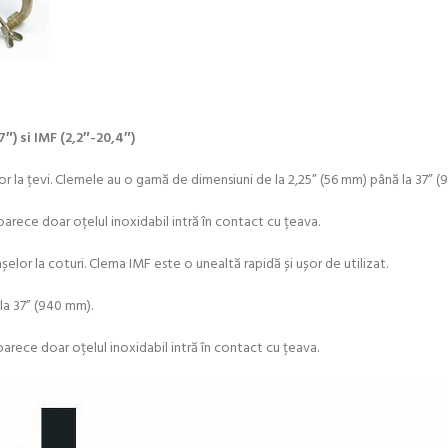
″) si IMF (2,2″-20,4″)
r la țevi. Clemele au o gamă de dimensiuni de la 2,25” (56 mm) până la 37” (
oarece doar oțelul inoxidabil intră în contact cu țeava.
elor la coturi. Clema IMF este o unealtă rapidă și ușor de utilizat.
la 37” (940 mm).
arece doar oțelul inoxidabil intră în contact cu țeava.