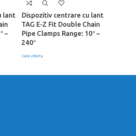
u lant
Dispozitiv centrare cu lant
Dispozit
ain
TAG E-Z Fit Double Chain
TAG E-Z 
″ –
Pipe Clamps Range: 10″ –
Cere oferta
240″
Cere oferta