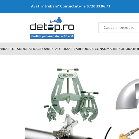
Aveti intrebari? Contactati-ne
0720 33.86.71
PARATE DE SUDURA
TRACTOARE SI AUTOMATIZARI SUDARE
CONSUMABILE SUDURA BO