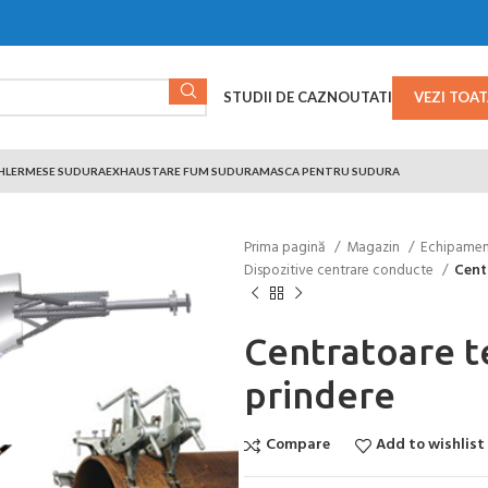
STUDII DE CAZ
NOUTATI
VEZI TOA
HLER
MESE SUDURA
EXHAUSTARE FUM SUDURA
MASCA PENTRU SUDURA
Prima pagină
Magazin
Echipament
Dispozitive centrare conducte
Centr
Centratoare te
prindere
Compare
Add to wishlist