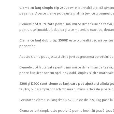
Clema cu lanț simplu tip 2500S
este o unealtă ușoară pentru fi
pe șantier.Aceste cleme pot ajusta și alinia țevi cu grosimea pe
Clemele pot fi utilizate pentru mai multe dimensiuni de țeavă, p
pentru oțel inoxidabil, duplex și alte materiale exotice, deoar
Clema cu lanț dublu tip 2500D
este o unealtă ușoară pentru fi
pe șantier.
Aceste cleme pot ajusta și alinia țevi cu grosimea peretelui de 
Clemele pot fi utilizate pentru mai multe dimensiuni de țeavă, p
poate fi utilizat pentru oțel inoxidabil, duplex și alte materia
S200 și D200 sunt cleme cu lanț care pot ajusta și alinia ț
țevilor, pur și simplu prin schimbarea numărului de zale și bare de
Greutatea clemei cu lanț simplu S200 este de la 9,3 kg până la 
Clema cu lanț simplu este potrivită pentru îmbinări țeavă-țeavă,