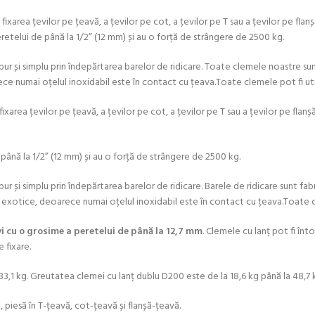
xarea țevilor pe țeavă, a țevilor pe cot, a țevilor pe T sau a țevilor pe flanș
retelui de până la 1/2” (12 mm) și au o forță de strângere de 2500 kg.
ur și simplu prin îndepărtarea barelor de ridicare. Toate clemele noastre sunt
ece numai oțelul inoxidabil este în contact cu țeava.Toate clemele pot fi uti
xarea țevilor pe țeavă, a țevilor pe cot, a țevilor pe T sau a țevilor pe flanșă
până la 1/2” (12 mm) și au o forță de strângere de 2500 kg.
ur și simplu prin îndepărtarea barelor de ridicare. Barele de ridicare sunt fa
le exotice, deoarece numai oțelul inoxidabil este în contact cu țeava.Toate c
evi cu o grosime a peretelui de până la 12,7 mm
. Clemele cu lanț pot fi în
 fixare.
33,1 kg. Greutatea clemei cu lanț dublu D200 este de la 18,6 kg până la 48,7 
 piesă în T-țeavă, cot-țeavă și flanșă-țeavă.