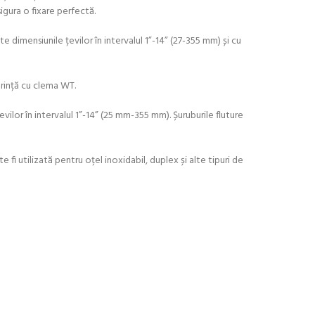
igura o fixare perfectă.
 dimensiunile țevilor în intervalul 1”-14” (27-355 mm) și cu
șurință cu clema WT.
vilor în intervalul 1”-14” (25 mm-355 mm). Șuruburile fluture
fi utilizată pentru oțel inoxidabil, duplex și alte tipuri de