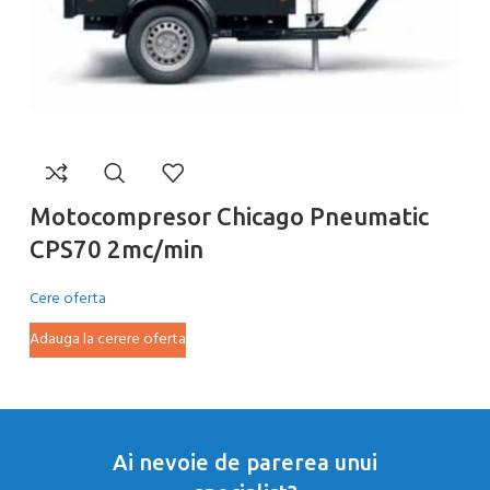
Motocompresor Chicago Pneumatic
M
CPS70 2mc/min
C
Cere oferta
Ce
Adauga la cerere oferta
Ad
Ai nevoie de parerea unui