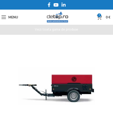
0
MENU
0
€
Vezi toata gama de produse