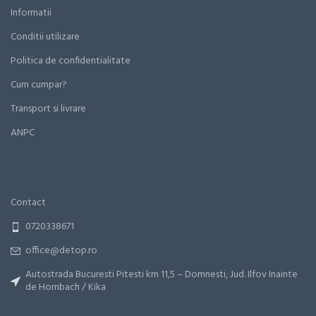
Informatii
Conditii utilizare
Politica de confidentialitate
Cum cumpar?
Transport si livrare
ANPC
Contact
0720338671
office@detop.ro
Autostrada Bucuresti Pitesti km 11,5 – Domnesti, Jud. Ilfov Inainte
de Hornbach / Kika