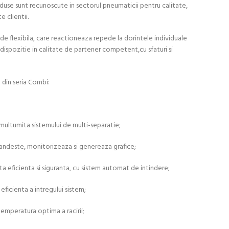
roduse sunt recunoscute in sectorul pneumaticii pentru calitate,
e clientii.
e flexibila, care reactioneaza repede la dorintele individuale
la dispozitie in calitate de partener competent,cu sfaturi si
din seria Combi:
multumita sistemului de multi-separatie;
gandeste, monitorizeaza si genereaza grafice;
ta eficienta si siguranta, cu sistem automat de intindere;
icienta a intregului sistem;
emperatura optima a racirii;