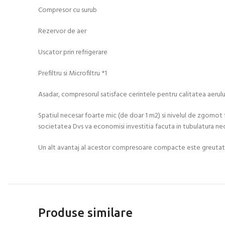
Compresor cu surub
Rezervor de aer
Uscator prin refrigerare
Prefiltru si Microfiltru *1
Asadar, compresorul satisface cerintele pentru calitatea aeru
Spatiul necesar foarte mic (de doar 1 m2) si nivelul de zgomot
societatea Dvs va economisi investitia facuta in tubulatura ne
Un alt avantaj al acestor compresoare compacte este greutatea 
Produse similare