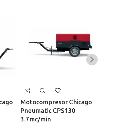
cago
Motocompresor Chicago
Compres
Pneumatic CPS130
Combi 2
3.7mc/min