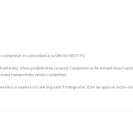
lui comprimat in concordanta cu DIN ISO 8573-1*2
 foarte mic, ofera posibilitatea ca acest compresor sa fie instalat exact a
cesara transportului aerului comprimat.
mica si usurinta cu care el poate fi transportat. Este de ajuns un moto-sti