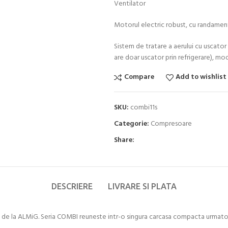
Ventilator
Motorul electric robust, cu randament
Sistem de tratare a aerului cu uscator p
are doar uscator prin refrigerare), mod
Compare
Add to wishlist
SKU:
combi11s
Categorie:
Compresoare
Share:
DESCRIERE
LIVRARE SI PLATA
n 1 de la ALMiG. Seria COMBI reuneste intr-o singura carcasa compacta urmato