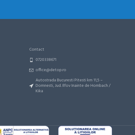
Contact
0720338671
office@detop.ro
Autostrada Bucuresti Pitesti km 11,5 –
Domnesti, Jud. Ilfov Inainte de Hornbach /
Kika