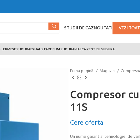
STUDII DE CAZ
NOUTATI
VEZI TOA
HLER
MESE SUDURA
EXHAUSTARE FUM SUDURA
MASCA PENTRU SUDURA
Prima pagină
Magazin
Compreso
Compresor cu
11S
Cere oferta
Un nume garant al tehnologiei de var