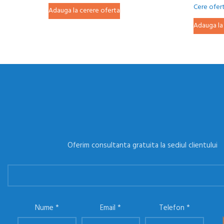
Cere ofer
Adauga la cerere oferta
Adauga la
Oferim consultanta gratuita la sediul clientului
Nume
Email
Telefon