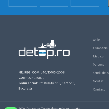
Utile
Companie
Magazin
Parteneri
NR. REG. COM:
J40/10105/2008
Studii de c
CUI:
RO24020870
Noutati
Sediu social:
Str. Rusetu nr. 3, Sector 6,
Bucuresti
Contact
2024 Detop.ro. Toate drepturile rezervate.