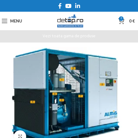
0
MENU
0
€
Vezi toata gama de produse
Click to enlarge