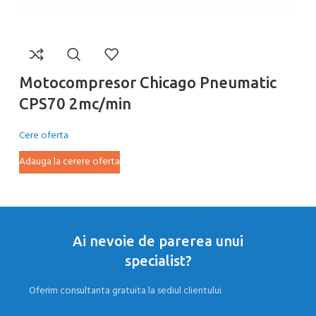
Motocompresor Chicago Pneumatic
M
CPS70 2mc/min
C
Cere oferta
Ce
Adauga la cerere oferta
Ad
Ai nevoie de parerea unui
specialist?
Oferim consultanta gratuita la sediul clientului