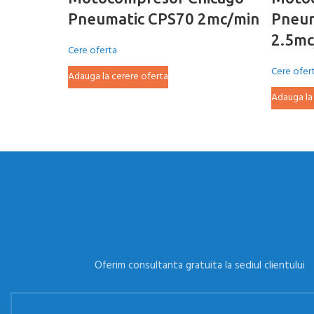
Pneumatic CPS70 2mc/min
Pneum
2.5mc
Cere oferta
Cere ofer
Adauga la cerere oferta
Adauga la
Oferim consultanta gratuita la sediul clientului