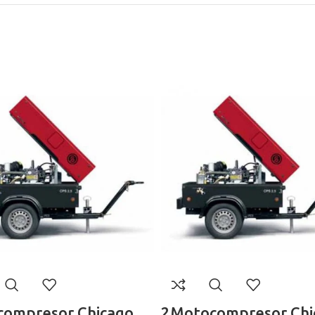
ompresor Chicago
2Motocompresor Chi