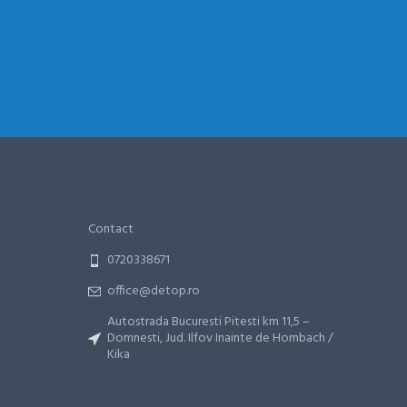
Contact
0720338671
office@detop.ro
Autostrada Bucuresti Pitesti km 11,5 –
Domnesti, Jud. Ilfov Inainte de Hornbach /
Kika