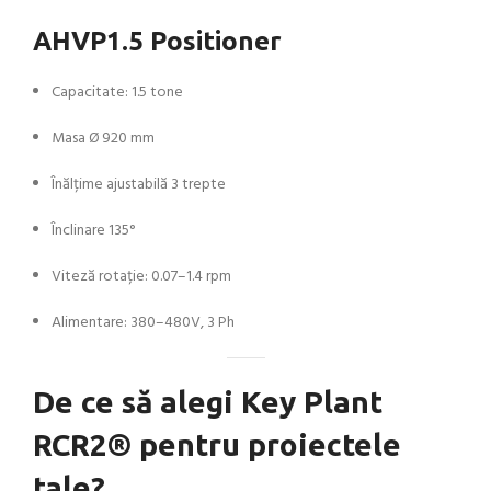
AHVP1.5 Positioner
Capacitate: 1.5 tone
Masa Ø 920 mm
Înălțime ajustabilă 3 trepte
Înclinare 135°
Viteză rotație: 0.07–1.4 rpm
Alimentare: 380–480V, 3 Ph
De ce să alegi Key Plant
RCR2® pentru proiectele
tale?