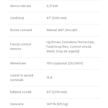
Motor ridicare
0,37 kW
Cursă braț
47″ (1200 mm)
Rotire coloană
Manual 360°, blocabil
Up/Down, Extindere/ Retractare,
Funcții control
Fwd/Stop/Rev, Control viteză,
remote
Weld, Stop de urgență
Alimentare
115V (opțional 220/240V)
Curent la sarcină
16 A
nominală
Înălțime totală
93″ (2370 mm)
Greutate
1477 lb (670 kg)