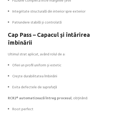
Fuziune completă între marginile țevii
Integritate structurală din interior spre exterior
Patrundere stabilă și controlată
Cap Pass – Capacul și întărirea
îmbinării
Ultimul strat aplicat, având rolul de a:
Oferi un profil uniform și estetic
Crește durabilitatea îmbinării
Evita defectele de suprafață
RCR2® automatizează întreg procesul
, obținând:
Root perfect