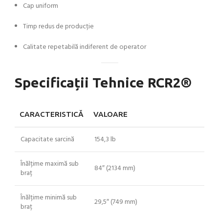
Cap uniform
Timp redus de producție
Calitate repetabilă indiferent de operator
Specificații Tehnice RCR2®
CARACTERISTICĂ
VALOARE
Capacitate sarcină
154,3 lb
Înălțime maximă sub
84″ (2134 mm)
braț
Înălțime minimă sub
29,5″ (749 mm)
braț