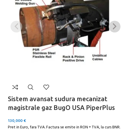
Sistem avansat sudura mecanizat
M
magistrale gaz BugO USA PiperPlus
U
130,000
€
9,
Pret in Euro, fara TVA. Factura se emite in RON + TVA, la curs BNR.
Pr