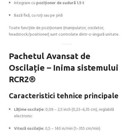
Integrare cu
poziționer de sudură 1.5 t
Bază fixă, cu roți sau pe șină
Toate funcțiile de poziționare (manipulator, oscilator,
headstock/positioner) sunt controlate dintr-o singură unitate.
Pachetul Avansat de
Oscilație – Inima sistemului
RCR2®
Caracteristici tehnice principale
Lățime oscilație:
0,09 – 2,5 inch (0,23–6,35 cm), reglabilă
electronic
Viteză oscilație:
0,5 – 140 in/min (1–355 cm/min)