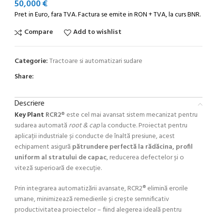
50,000
€
Pret in Euro, fara TVA. Factura se emite in RON + TVA, la curs BNR.
Compare
Add to wishlist
Categorie:
Tractoare si automatizari sudare
Share:
Descriere
Key Plant
RCR2®
este cel mai avansat sistem mecanizat pentru
sudarea automată
root & cap
la conducte. Proiectat pentru
aplicații industriale și conducte de înaltă presiune, acest
echipament asigură
pătrundere perfectă la rădăcina, profil
uniform al stratului de capac
, reducerea defectelor și o
viteză superioară de execuție.
Prin integrarea automatizării avansate, RCR2® elimină erorile
umane, minimizează remedierile și crește semnificativ
productivitatea proiectelor – fiind alegerea ideală pentru