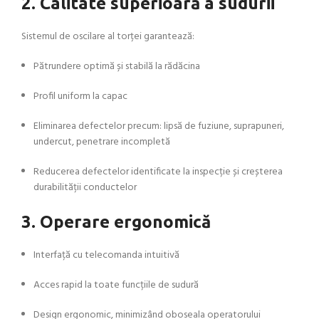
2. Calitate superioară a sudurii
Sistemul de oscilare al torței garantează:
Pătrundere optimă și stabilă la rădăcina
Profil uniform la capac
Eliminarea defectelor precum: lipsă de fuziune, suprapuneri,
undercut, penetrare incompletă
Reducerea defectelor identificate la inspecție și creșterea
durabilității conductelor
3. Operare ergonomică
Interfață cu telecomanda intuitivă
Acces rapid la toate funcțiile de sudură
Design ergonomic, minimizând oboseala operatorului