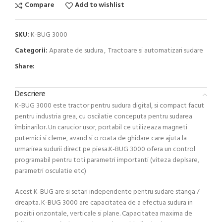
Compare
Add to wishlist
SKU:
K-BUG 3000
Categorii:
Aparate de sudura
,
Tractoare si automatizari sudare
Share:
Descriere
K-BUG 3000 este tractor pentru sudura digital, si compact facut
pentru industria grea, cu oscilatie conceputa pentru sudarea
îmbinarilor. Un carucior usor, portabil ce utilizeaza magneti
puternici si cleme, avand si o roata de ghidare care ajuta la
urmarirea sudurii direct pe piesa.K-BUG 3000 ofera un control
programabil pentru toti parametri importanti (viteza deplsare,
parametri osculatie etc)
Acest K-BUG are si setari independente pentru sudare stanga /
dreapta. K-BUG 3000 are capacitatea de a efectua sudura in
pozitii orizontale, verticale si plane. Capacitatea maxima de