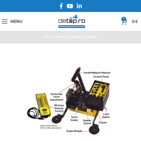
0
MENU
0
€
Vezi toata gama de produse