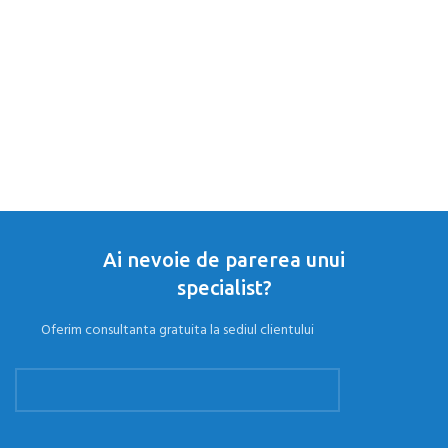
S
C
m
50
Pr
Ai nevoie de parerea unui
specialist?
Oferim consultanta gratuita la sediul clientului