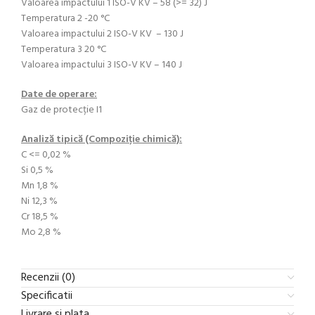
Valoarea impactului 1 ISO-V KV – 58 (>= 32) J
Temperatura 2 -20 °C
Valoarea impactului 2 ISO-V KV – 130 J
Temperatura 3 20 °C
Valoarea impactului 3 ISO-V KV – 140 J
Date de operare:
Gaz de protecție I1
Analiză tipică (Compoziție chimică):
C <= 0,02 %
Si 0,5 %
Mn 1,8 %
Ni 12,3 %
Cr 18,5 %
Mo 2,8 %
Recenzii (0)
Specificatii
Livrare si plata