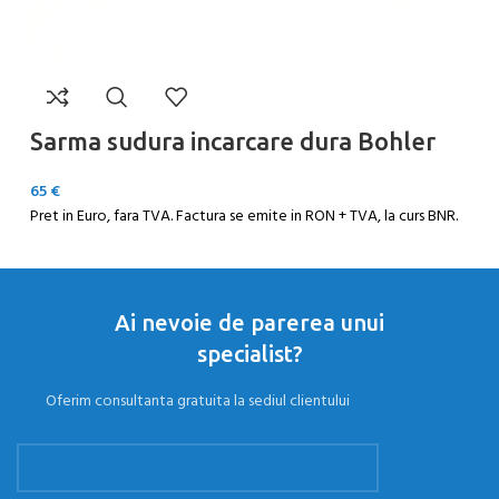
Sarma sudura incarcare dura Bohler
E
65
€
Ce
Pret in Euro, fara TVA. Factura se emite in RON + TVA, la curs BNR.
Ai nevoie de parerea unui
specialist?
Oferim consultanta gratuita la sediul clientului