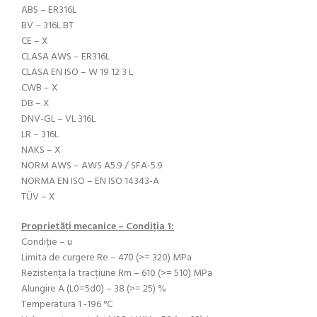
ABS – ER316L
BV – 316L BT
CE – X
CLASA AWS – ER316L
CLASA EN ISO – W 19 12 3 L
CWB – X
DB – X
DNV-GL – VL 316L
LR – 316L
NAKS – X
NORM AWS – AWS A5.9 / SFA-5.9
NORMA EN ISO – EN ISO 14343-A
TÜV – X
Proprietăți mecanice – Condiția 1:
Condiție – u
Limita de curgere Re – 470 (>= 320) MPa
Rezistența la tracțiune Rm – 610 (>= 510) MPa
Alungire A (L0=5d0) – 38 (>= 25) %
Temperatura 1 -196 °C