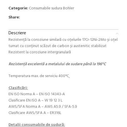
Categorie:
Consumabile sudura Bohler
Share:
Descriere
Rezistență la coroziune similară cu oțelurile 17Cr-12Ni-2Mo și oțel
turnat cu conținut scăzut de carbon și austenitic stabilizat
Rezistent la coroziune intergranulară
Rezistență excelentă a metalului de sudare până la 196°C
Temperatura max. de serviciu 400°C
Clasificări:
EN ISO Norma A – EN ISO 14343-A
Clasificare EN ISO A – W 19 12 3 L
AWS/SFA Norma A – AWS A5.9 / SFA-5.9
Clasificare AWS/SFA A – ER316L
Detalii consumabile de sudură: