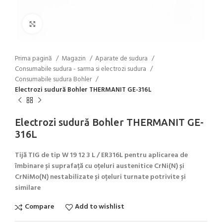
Click to enlarge
Prima pagină
Magazin
Aparate de sudura
Consumabile sudura - sarma si electrozi sudura
Consumabile sudura Bohler
Electrozi sudură Bohler THERMANIT GE-316L
Electrozi sudură Bohler THERMANIT GE-
316L
Tijă TIG de tip W 19 12 3 L / ER316L pentru aplicarea de
îmbinare și suprafață cu oțeluri austenitice CrNi(N) și
CrNiMo(N) nestabilizate și oțeluri turnate potrivite și
similare
Compare
Add to wishlist