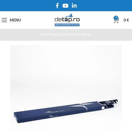
0
MENU
0
€
Vezi toata gama de produse