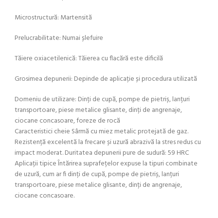
Microstructură: Martensită
Prelucrabilitate: Numai șlefuire
Tăiere oxiacetilenică: Tăierea cu flacără este dificilă
Grosimea depunerii: Depinde de aplicație și procedura utilizată
Domeniu de utilizare: Dinți de cupă, pompe de pietriș, lanțuri
transportoare, piese metalice glisante, dinți de angrenaje,
ciocane concasoare, foreze de rocă
Caracteristici cheie Sârmă cu miez metalic protejată de gaz.
Rezistență excelentă la frecare și uzură abrazivă la stres redus cu
impact moderat. Duritatea depunerii pure de sudură: 59 HRC
Aplicații tipice Întărirea suprafețelor expuse la tipuri combinate
de uzură, cum ar fi dinți de cupă, pompe de pietriș, lanțuri
transportoare, piese metalice glisante, dinți de angrenaje,
ciocane concasoare.