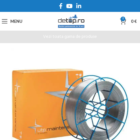
0
MENU
0
€
Vezi toata gama de produse