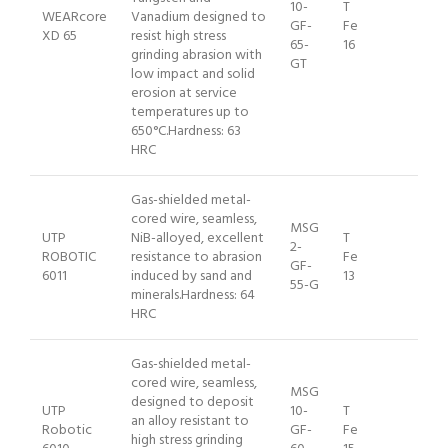
10-
T
WEARcore
Vanadium designed to
GF-
Fe
XD 65
resist high stress
65-
16
grinding abrasion with
GT
low impact and solid
erosion at service
temperatures up to
650°C.Hardness: 63
HRC
Gas-shielded metal-
cored wire, seamless,
MSG
UTP
NiB-alloyed, excellent
T
2-
ROBOTIC
resistance to abrasion
Fe
GF-
6011
induced by sand and
13
55-G
minerals.Hardness: 64
HRC
Gas-shielded metal-
cored wire, seamless,
MSG
designed to deposit
UTP
10-
T
an alloy resistant to
Robotic
GF-
Fe
high stress grinding