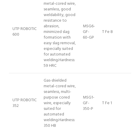
metal-cored wire,
seamless, good
weldability, good
resistance to
abrasion,
MSG6-
UTP ROBOTIC
minimized slag
GF-
T Fe 8
600
formation with
60-GP
easy slag removal,
especially suited
for automated
welding.Hardness:
59 HRC
Gas-shielded
metal-cored wire,
seamless, multi-
purpose cored
MSG1-
UTP ROBOTIC
wire, especially
GF-
T Fe 1
352
suited for
350-P
automated
welding.Hardness:
350 HB