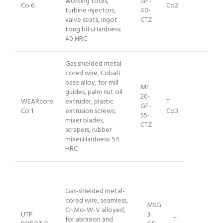
working tools,
GF-
Co 6
Co2
turbine injectors,
40-
valve seats, ingot
CTZ
tong bits.Hardness:
40 HRC
Gas shielded metal
cored wire, Cobalt
base alloy, for mill
MF
guides, palm nut oil
20-
WEARcore
extruder, plastic
T
GF-
Co 1
extrusion screws,
Co3
55-
mixer blades,
CTZ
scrapers, rubber
mixer.Hardness: 54
HRC
Gas-shielded metal-
cored wire, seamless,
MSG
Cr-Mo-W-V alloyed,
UTP
3-
for abrasion and
T