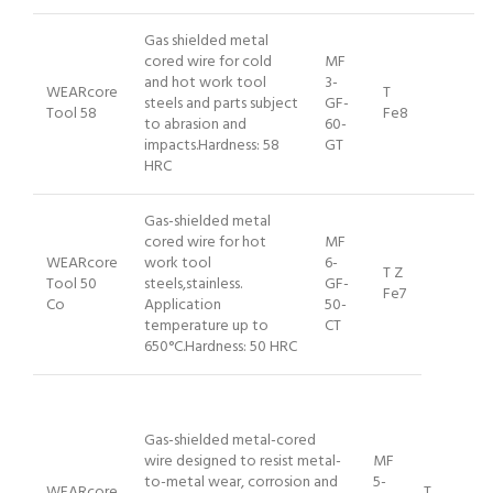
Gas shielded metal
cored wire for cold
MF
and hot work tool
3-
WEARcore
T
steels and parts subject
GF-
Tool 58
Fe8
to abrasion and
60-
impacts.Hardness: 58
GT
HRC
Gas-shielded metal
cored wire for hot
MF
WEARcore
work tool
6-
T Z
Tool 50
steels,stainless.
GF-
Fe7
Co
Application
50-
temperature up to
CT
650°C.Hardness: 50 HRC
Gas-shielded metal-cored
wire designed to resist metal-
MF
to-metal wear, corrosion and
5-
WEARcore
T