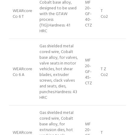
Cobalt base alloy,
MF
designed to be used
20-
WEARcore
T
with the GTAW
GF-
Co 6 T
Co2
process
40-
(TIG).Hardness: 41
CTZ
HRC
Gas shielded metal
cored wire, Cobalt
base alloy, for valves,
MF
valve seats in motor
20-
WEARcore
vehicles, hot shear
T Z
GF-
Co 6 A
blades, extruder
Co2
45-
screws, clack valves
CTZ
and seats, dies,
punches.Hardness: 43
HRC
Gas shielded metal
cored wire, Cobalt
base alloy, for
MF
extrusion dies, hot
20-
WEARcore
T