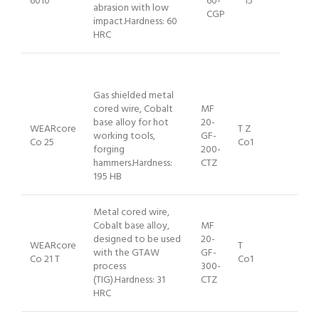
6010
60-
15
abrasion with low
CGP
impact.Hardness: 60
HRC
Gas shielded metal
cored wire, Cobalt
MF
base alloy for hot
20-
WEARcore
T Z
working tools,
GF-
Co 25
Co1
forging
200-
hammers.Hardness:
CTZ
195 HB
Metal cored wire,
Cobalt base alloy,
MF
designed to be used
20-
WEARcore
T
with the GTAW
GF-
Co 21 T
Co1
process
300-
(TIG).Hardness: 31
CTZ
HRC