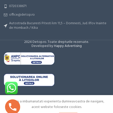
0720338671
office@detop.ro
Autostrada Bucuresti Pitesti km 11,5 – Domnesti, Jud. Ilfov Inainte
de Hornbach / Kika
2024 Detop.ro. Toate drepturile rezervate.
Developed by
Happy Advertising
65
€
Pret in
Euro,
fara
TVA.
Pentru a imbumanatati experienta dumneavoastra de navigare,
Sarma
sudura
acest website foloseste cookies.
Factura
0
ADAUGĂ ÎN COȘ
incarcare