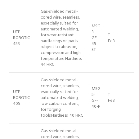
Gas-shielded metal-
cored wire, seamless,
especially suited for
MSG
automated welding,
UTP
3-
for wear-resistant
T
ROBOTIC
GF-
hardfacings on parts
Fe3
453
45-
subject to abrasion,
ST
compression and high
temperature.Hardness:
44 HRC
Gas-shielded metal-
cored wire, seamless,
MSG
UTP
especially suited for
5-
T
ROBOTIC
automated welding,
GF-
Fe3
405
low carbon content,
40-P
for forging
tools.Hardness: 40 HRC
Gas-shielded metal-
cored wire, seamless,