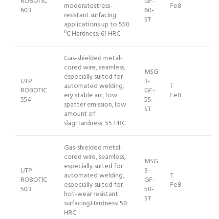
ROBOTIC
GF-
moderatestress-
Fe8
603
60-
resistant surfacing
ST
applications up to 550
ºC Hardness: 61 HRC
Gas-shielded metal-
cored wire, seamless,
MSG
especially suited for
UTP
3-
automated welding,
T
ROBOTIC
GF-
ery stable arc, low
Fe8
554
55-
spatter emission, low
ST
amount of
slag.Hardness: 55 HRC
Gas-shielded metal-
cored wire, seamless,
MSG
especially suited for
UTP
3-
automated welding,
T
ROBOTIC
GF-
especially suited for
Fe8
503
50-
hot-wear resistant
ST
surfacing.Hardness: 50
HRC