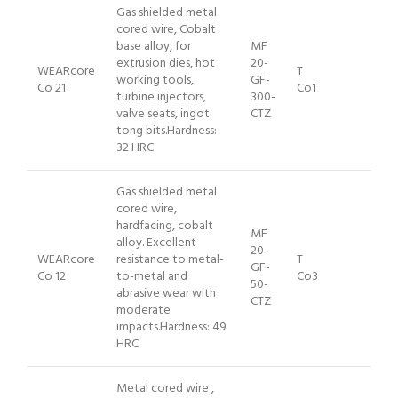
Gas shielded metal
cored wire, Cobalt
base alloy, for
MF
extrusion dies, hot
20-
WEARcore
T
working tools,
GF-
Co 21
Co1
turbine injectors,
300-
valve seats, ingot
CTZ
tong bits.Hardness:
32 HRC
Gas shielded metal
cored wire,
hardfacing, cobalt
MF
alloy. Excellent
20-
WEARcore
resistance to metal-
T
GF-
Co 12
to-metal and
Co3
50-
abrasive wear with
CTZ
moderate
impacts.Hardness: 49
HRC
Metal cored wire ,