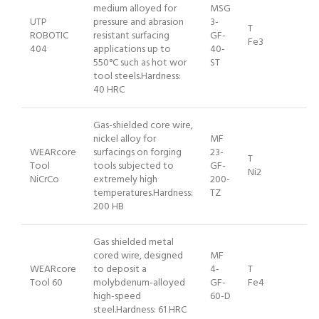
medium alloyed for
MSG
UTP
pressure and abrasion
3-
T
ROBOTIC
resistant surfacing
GF-
Fe3
404
applications up to
40-
550°C such as hot wor
ST
tool steels.Hardness:
40 HRC
Gas-shielded core wire,
nickel alloy for
MF
WEARcore
surfacings on forging
23-
T
Tool
tools subjected to
GF-
Ni2
NiCrCo
extremely high
200-
temperatures.Hardness:
TZ
200 HB
Gas shielded metal
cored wire, designed
MF
WEARcore
to deposit a
4-
T
Tool 60
molybdenum-alloyed
GF-
Fe4
high-speed
60-D
steel.Hardness: 61 HRC