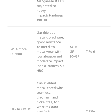
Manganese steels
subjected to
heavy
impacts.Hardness:
190 HB
Gas shielded
metal-cored wire,
good resistance
to metal-to-
MF 6-
WEARcore
metal wear with
GF-
T Fe 6
Dur 600
low abrasion and
90-GP
moderate impact
loads.Hardness: 59
HRC
Gas-shielded
metal-cored wire,
seamless,
chromium and
nickel free, for
wear-resistant
UTP ROBOTIC
hardfacing
T Z Fe