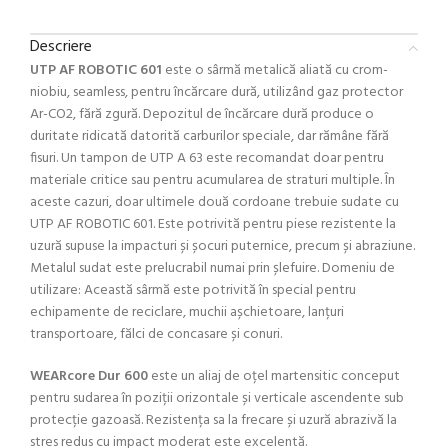
Descriere
UTP AF ROBOTIC 601
este o sârmă metalică aliată cu crom-
niobiu, seamless, pentru încărcare dură, utilizând gaz protector
Ar-CO2, fără zgură.
Depozitul de încărcare dură produce o
duritate ridicată datorită carburilor speciale, dar rămâne fără
fisuri.
Un tampon de UTP A 63 este recomandat doar pentru
materiale critice sau pentru acumularea de straturi multiple.
În
aceste cazuri, doar ultimele două cordoane trebuie sudate cu
UTP AF ROBOTIC 601. Este potrivită pentru piese rezistente la
uzură supuse la impacturi și șocuri puternice, precum și abraziune.
Metalul sudat este prelucrabil numai prin șlefuire.
Domeniu de
utilizare: Această sârmă este potrivită în special pentru
echipamente de reciclare, muchii așchietoare, lanțuri
transportoare, fălci de concasare și conuri.
WEARcore Dur 600
este un aliaj de oțel martensitic conceput
pentru sudarea în poziții orizontale și verticale ascendente sub
protecție gazoasă. Rezistența sa la frecare și uzură abrazivă la
stres redus cu impact moderat este excelentă.