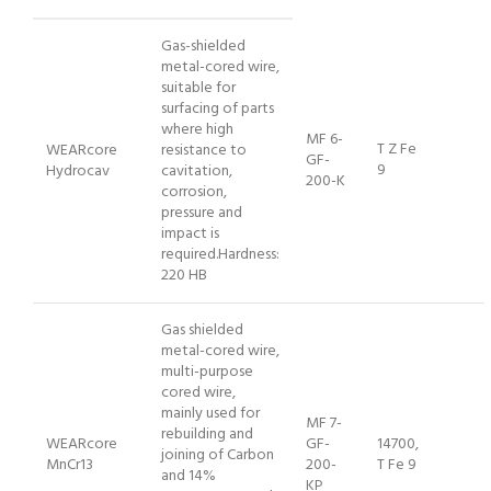
Gas-shielded
metal-cored wire,
suitable for
surfacing of parts
where high
MF 6-
T Z Fe
WEARcore
resistance to
GF-
9
Hydrocav
cavitation,
200-K
corrosion,
pressure and
impact is
required.Hardness:
220 HB
Gas shielded
metal-cored wire,
multi-purpose
cored wire,
mainly used for
MF 7-
rebuilding and
WEARcore
GF-
14700,
joining of Carbon
MnCr13
200-
T Fe 9
and 14%
KP