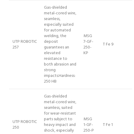
Gas-shielded
metal-cored wire,
seamless,
especially suited
for automated
welding, the
MSG
UTP ROBOTIC
deposit
7-GF-
T Fe 9
257
guarantees an
250-
elevated
KP
resistance to
both abrasion and
strong
impacts.Hardness:
250 HB
Gas-shielded
metal-cored wire,
seamless, suited
for wear-resistant
parts subject to
MSG
UTP ROBOTIC
heavy impact and
1-GF-
T Fe 1
250
shock, especially
250-P