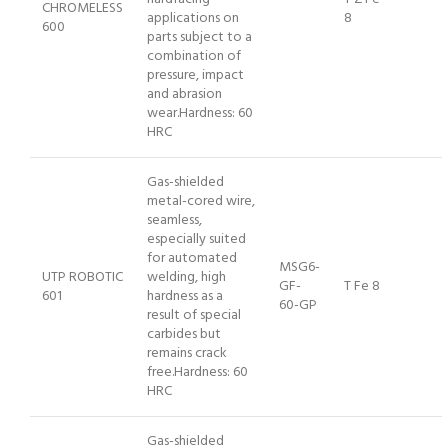
CHROMELESS
applications on
8
600
parts subject to a
combination of
pressure, impact
and abrasion
wear.Hardness: 60
HRC
Gas-shielded
metal-cored wire,
seamless,
especially suited
for automated
MSG6-
UTP ROBOTIC
welding, high
GF-
T Fe 8
601
hardness as a
60-GP
result of special
carbides but
remains crack
free.Hardness: 60
HRC
Gas-shielded