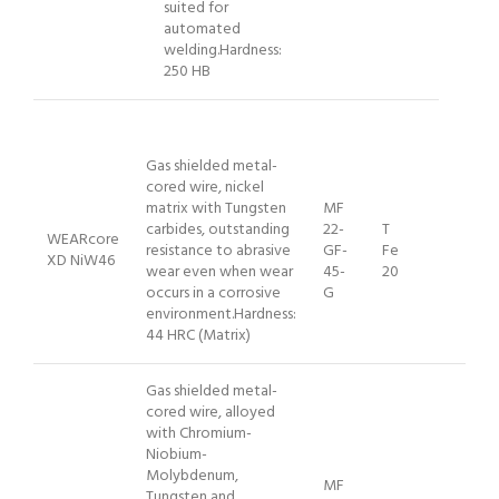
suited for
automated
welding.Hardness:
250 HB
Gas shielded metal-
cored wire, nickel
matrix with Tungsten
MF
carbides, outstanding
22-
T
WEARcore
resistance to abrasive
GF-
Fe
XD NiW46
wear even when wear
45-
20
occurs in a corrosive
G
environment.Hardness:
44 HRC (Matrix)
Gas shielded metal-
cored wire, alloyed
with Chromium-
Niobium-
Molybdenum,
MF
Tungsten and