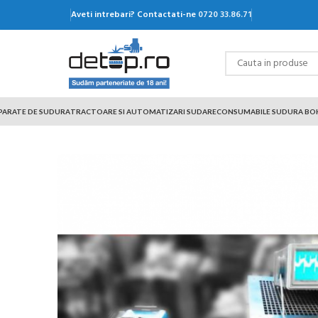
Aveti intrebari? Contactati-ne
0720 33.86.71
PARATE DE SUDURA
TRACTOARE SI AUTOMATIZARI SUDARE
CONSUMABILE SUDURA BO