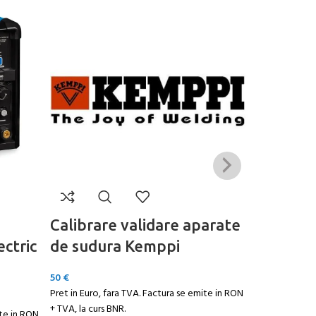
Calibrare validare aparate
Calibrar
ectric
de sudura Kemppi
de sudur
50
€
50
€
Pret in Euro, fara TVA. Factura se emite in RON
Pret in Euro, 
+ TVA, la curs BNR.
+ TVA, la curs 
ite in RON