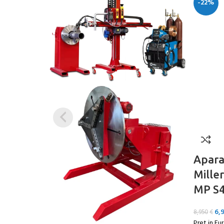
-22%
Apara
Mille
MP S4
6,
8,950
€
Pret in Eu