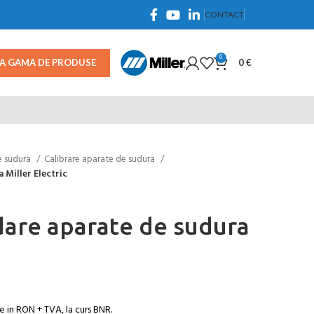
CONTACT
0
TA GAMA DE PRODUSE
0
€
e sudura
Calibrare aparate de sudura
 Miller Electric
idare aparate de sudura
e in RON + TVA, la curs BNR.