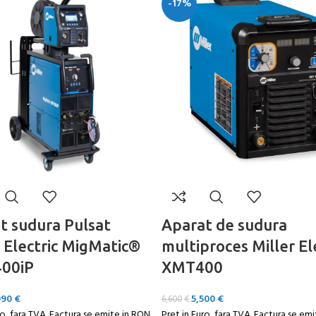
-17%
t sudura Pulsat
Aparat de sudura
r Electric MigMatic®
multiproces Miller El
00iP
XMT400
990
€
5,500
€
6,600
€
ro, fara TVA. Factura se emite in RON
Pret in Euro, fara TVA. Factura se em