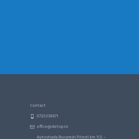
Contact
0720338671
office@detop.ro
Autostrada Bucuresti Pitesti km 11,5 –