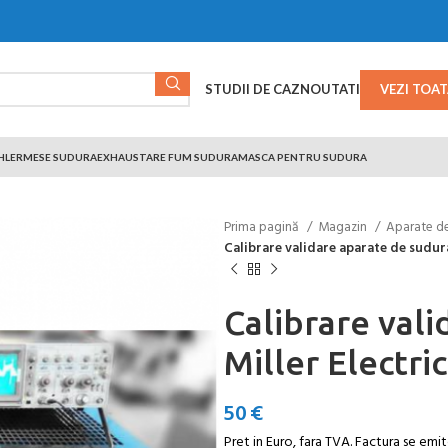
STUDII DE CAZ
NOUTATI
VEZI TOA
HLER
MESE SUDURA
EXHAUSTARE FUM SUDURA
MASCA PENTRU SUDURA
Prima pagină
Magazin
Aparate d
Calibrare validare aparate de sudura
Calibrare val
Miller Electric
50
€
Pret in Euro, fara TVA. Factura se emit