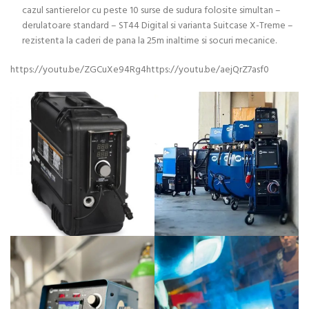
cazul santierelor cu peste 10 surse de sudura folosite simultan –
derulatoare standard – ST44 Digital si varianta Suitcase X-Treme –
rezistenta la caderi de pana la 25m inaltime si socuri mecanice.
https://youtu.be/ZGCuXe94Rg4https://youtu.be/aejQrZ7asf0