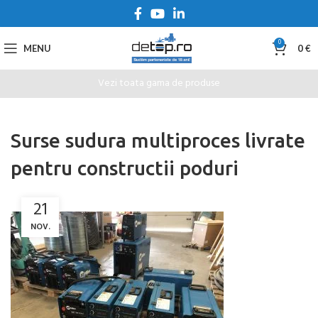
0
MENU
0
€
Vezi toata gama de produse
Surse sudura multiproces livrate
pentru constructii poduri
21
NOV.