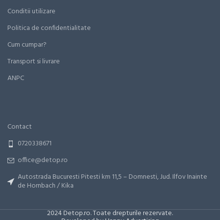
Conditii utilizare
Politica de confidentialitate
Cum cumpar?
Transport si livrare
ANPC
Contact
0720338671
office@detop.ro
Autostrada Bucuresti Pitesti km 11,5 – Domnesti, Jud. Ilfov Inainte
de Hornbach / Kika
2024 Detop.ro. Toate drepturile rezervate.