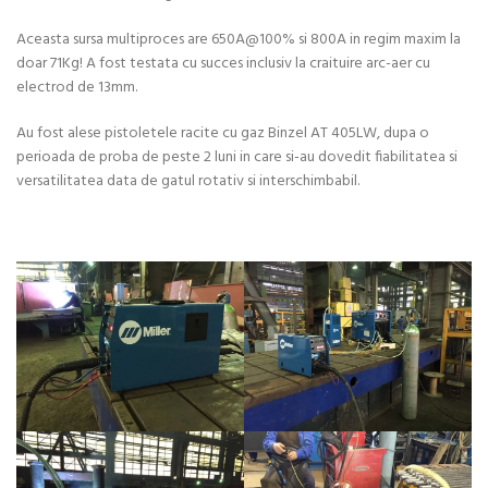
Aceasta sursa multiproces are 650A@100% si 800A in regim maxim la
doar 71Kg! A fost testata cu succes inclusiv la craituire arc-aer cu
electrod de 13mm.
Au fost alese pistoletele racite cu gaz Binzel AT 405LW, dupa o
perioada de proba de peste 2 luni in care si-au dovedit fiabilitatea si
versatilitatea data de gatul rotativ si interschimbabil.