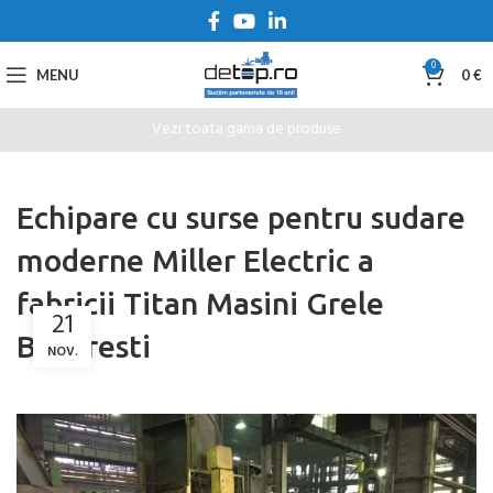
0
MENU
0
€
Vezi toata gama de produse
Echipare cu surse pentru sudare
moderne Miller Electric a
fabricii Titan Masini Grele
21
Bucuresti
NOV.