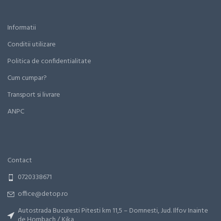
Informatii
Conditii utilizare
Politica de confidentialitate
Cum cumpar?
Transport si livrare
ANPC
Contact
0720338671
office@detop.ro
Autostrada Bucuresti Pitesti km 11,5 – Domnesti, Jud. Ilfov Inainte
de Hornbach / Kika