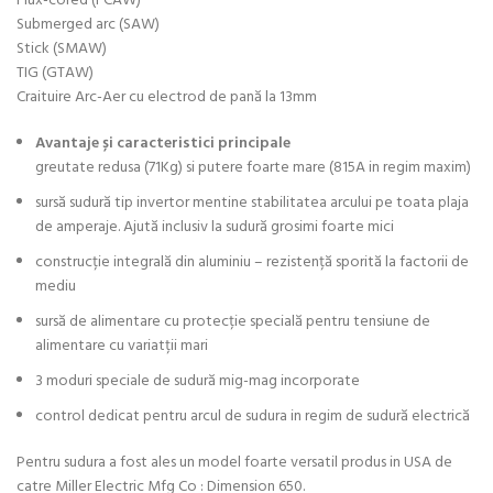
Flux-cored (FCAW)
Submerged arc (SAW)
Stick (SMAW)
TIG (GTAW)
Craituire Arc-Aer cu electrod de pană la 13mm
Avantaje și caracteristici principale
greutate redusa (71Kg) si putere foarte mare (815A in regim maxim)
sursă sudură tip invertor mentine stabilitatea arcului pe toata plaja
de amperaje. Ajută inclusiv la sudură grosimi foarte mici
construcție integrală din aluminiu – rezistență sporită la factorii de
mediu
sursă de alimentare cu protecție specială pentru tensiune de
alimentare cu variatții mari
3 moduri speciale de sudură mig-mag incorporate
control dedicat pentru arcul de sudura in regim de sudură electrică
Pentru sudura a fost ales un model foarte versatil produs in USA de
catre Miller Electric Mfg Co : Dimension 650.