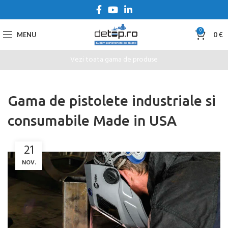
0
MENU
0
€
Vezi toata gama de produse
Gama de pistolete industriale si
consumabile Made in USA
21
NOV.