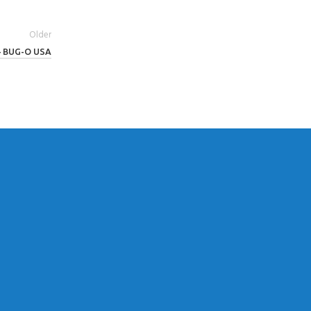
Older
 – BUG-O USA