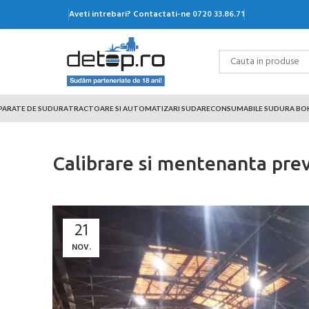
Aveti intrebari? Contactati-ne
0720 33.86.71
PARATE DE SUDURA
TRACTOARE SI AUTOMATIZARI SUDARE
CONSUMABILE SUDURA BO
Calibrare si mentenanta pre
21
NOV.