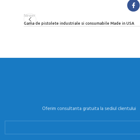
Newer
Gama de pistolete industriale si consumabile Made in USA
Oferim consultanta gratuita la sediul clientului