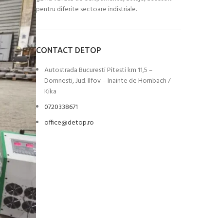
pentru diferite sectoare indistriale.
CONTACT DETOP
Autostrada Bucuresti Pitesti km 11,5 –
Domnesti, Jud. Ilfov – Inainte de Hornbach /
Kika
0720338671
office@detop.ro