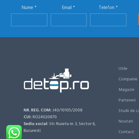
Nume
Email
Telefon
Utile
Companie
Magazin
Parteneri
NR. REG. COM:
J40/10105/2008
Studii de c
CUI:
RO24020870
Noutati
Sediu social:
Str. Rusetu nr. 3, Sector 6,
Bucuresti
Contact