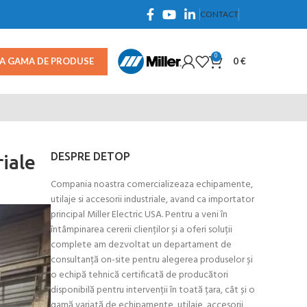
CONTACT
0
TA GAMA DE PRODUSE
0
€
DESPRE DETOP
iale
Compania noastra comercializeaza echipamente,
utilaje si accesorii industriale, avand ca importator
principal Miller Electric USA. Pentru a veni în
întâmpinarea cererii clienților și a oferi soluții
complete am dezvoltat un departament de
consultanță on-site pentru alegerea produselor și
o echipă tehnică certificată de producători
disponibilă pentru intervenții în toată țara, cât și o
gamă variată de echipamente, utilaje, accesorii