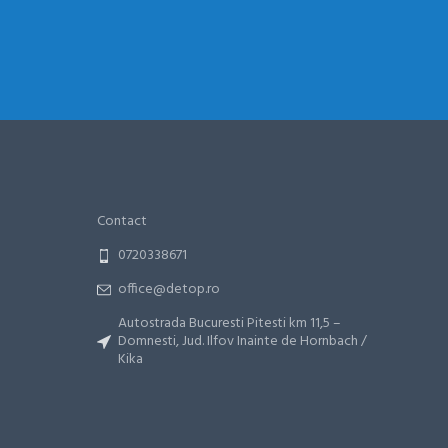
Contact
0720338671
office@detop.ro
Autostrada Bucuresti Pitesti km 11,5 –
Domnesti, Jud. Ilfov Inainte de Hornbach /
Kika