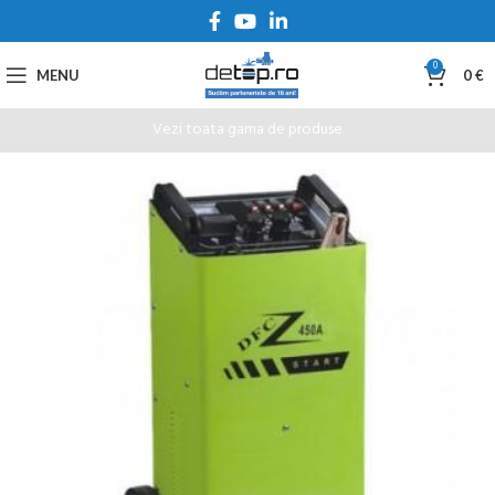
0
MENU
0
€
Vezi toata gama de produse