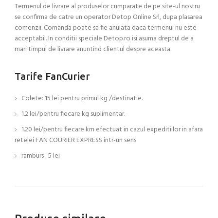
Termenul de livrare al produselor cumparate de pe site-ul nostru
se confirma de catre un operator Detop Online Srl, dupa plasarea
comenzii. Comanda poate sa fie anulata daca termenul nu este
acceptabil. In conditii speciale Detop.ro isi asuma dreptul de a
mari timpul de livrare anuntind clientul despre aceasta.
Tarife FanCurier
Colete: 15 lei pentru primul kg /destinatie.
1.2 lei/pentru fiecare kg suplimentar.
1.20 lei/pentru fiecare km efectuat in cazul expeditiilor in afara
retelei FAN COURIER EXPRESS intr-un sens
ramburs : 5 lei