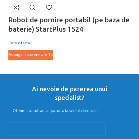
R
Robot de pornire portabil (pe baza de
b
baterie) StartPlus 1524
Ce
Cere oferta
Ad
Adauga la cerere oferta
Ai nevoie de parerea unui
specialist?
Oferim consultanta gratuita la sediul clientului