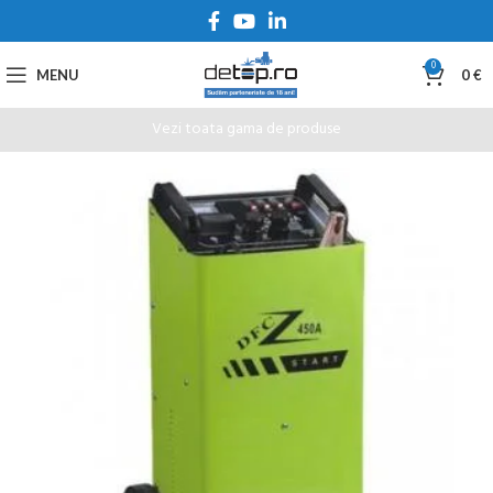
0
MENU
0
€
Vezi toata gama de produse