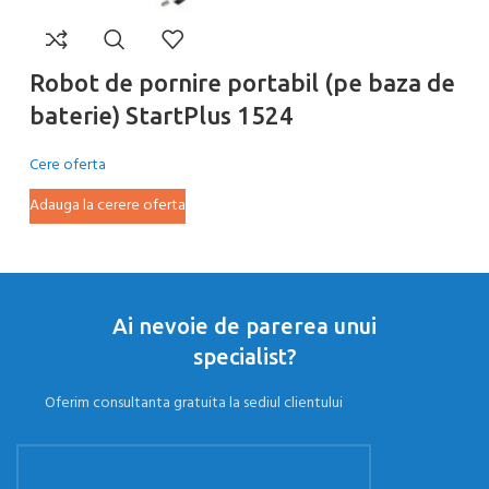
R
Robot de pornire portabil (pe baza de
b
baterie) StartPlus 1524
Ce
Cere oferta
Ad
Adauga la cerere oferta
Ai nevoie de parerea unui
specialist?
Oferim consultanta gratuita la sediul clientului