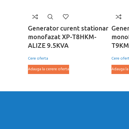
Generator curent stationar
Gener
monofazat XP-T8HKM-
mono
ALIZE 9.5KVA
T9KM-
Cere oferta
Cere ofer
Adauga la cerere oferta
Adauga la