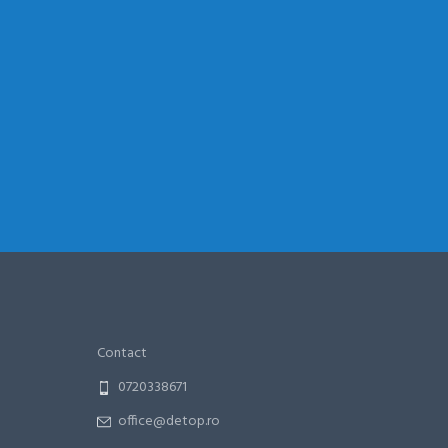
Contact
0720338671
office@detop.ro