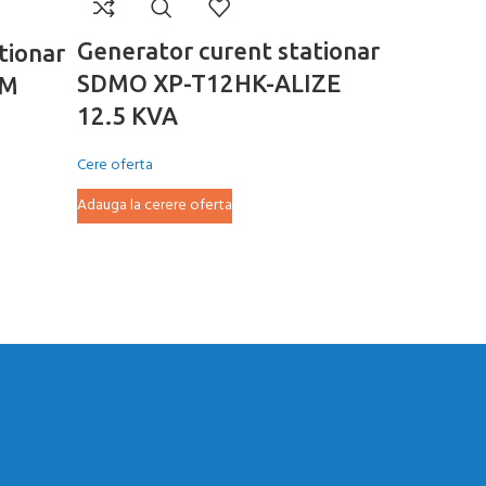
Generator curent stationar
tionar
Generato
SDMO XP-T12HK-ALIZE
RM
SDMO X
12.5 KVA
15KVA
Cere oferta
Cere oferta
Adauga la cerere oferta
Adauga la cer