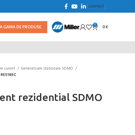
CONTACT
0
TA GAMA DE PRODUSE
0
€
re curent
Generatoare stationare SDMO
 RES18EC
ent rezidential SDMO