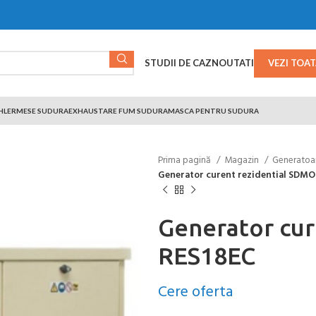
STUDII DE CAZ
NOUTATI
VEZI TOA
HLER
MESE SUDURA
EXHAUSTARE FUM SUDURA
MASCA PENTRU SUDURA
Prima pagină
Magazin
Generatoa
Generator curent rezidential SDMO
Generator cur
RES18EC
Cere oferta