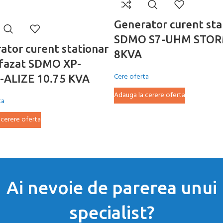
Generator curent sta
SDMO S7-UHM STO
ator curent stationar
8KVA
fazat SDMO XP-
Cere oferta
ALIZE 10.75 KVA
Adauga la cerere oferta
ta
 cerere oferta
Ai nevoie de parerea unui
specialist?