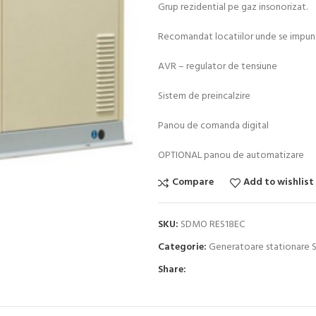
Grup rezidential pe gaz insonorizat.
Recomandat locatiilor unde se impun
AVR – regulator de tensiune
Sistem de preincalzire
Panou de comanda digital
OPTIONAL panou de automatizare
Compare
Add to wishlist
SKU:
SDMO RES18EC
Categorie:
Generatoare stationare
Share: