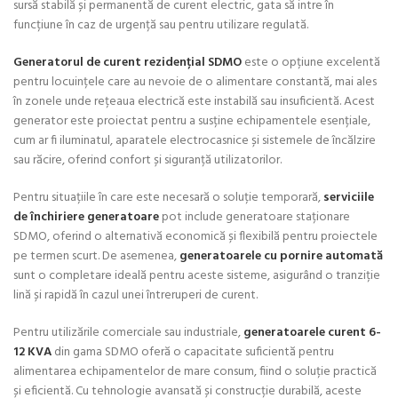
sursă stabilă și permanentă de curent electric, gata să intre în
funcțiune în caz de urgență sau pentru utilizare regulată.
Generatorul de curent rezidențial SDMO
este o opțiune excelentă
pentru locuințele care au nevoie de o alimentare constantă, mai ales
în zonele unde rețeaua electrică este instabilă sau insuficientă. Acest
generator este proiectat pentru a susține echipamentele esențiale,
cum ar fi iluminatul, aparatele electrocasnice și sistemele de încălzire
sau răcire, oferind confort și siguranță utilizatorilor.
Pentru situațiile în care este necesară o soluție temporară,
serviciile
de închiriere generatoare
pot include generatoare staționare
SDMO, oferind o alternativă economică și flexibilă pentru proiectele
pe termen scurt. De asemenea,
generatoarele cu pornire automată
sunt o completare ideală pentru aceste sisteme, asigurând o tranziție
lină și rapidă în cazul unei întreruperi de curent.
Pentru utilizările comerciale sau industriale,
generatoarele curent 6-
12 KVA
din gama SDMO oferă o capacitate suficientă pentru
alimentarea echipamentelor de mare consum, fiind o soluție practică
și eficientă. Cu tehnologie avansată și construcție durabilă, aceste