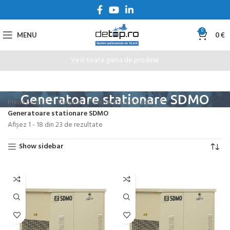
0
MENU
0
€
Vezi toata gama de produse
Generatoare stationare SDMO
Prima pagină
Magazin
Generatoare curent
Generatoare stationare SDMO
Afișez 1 - 18 din 23 de rezultate
Show sidebar