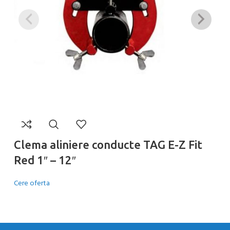
Clema aliniere conducte TAG E-Z Fit
C
Red 1″ – 12″
G
Cere oferta
Ce