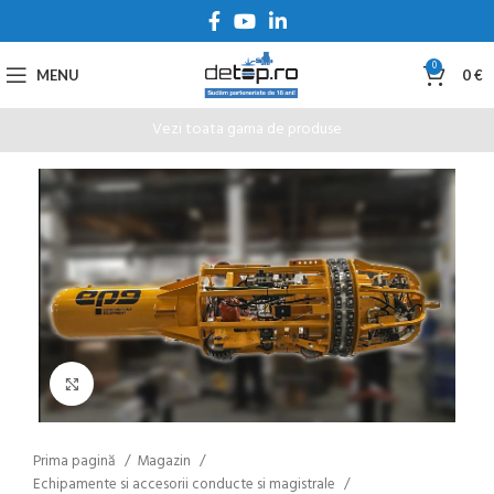
0
MENU
0
€
Vezi toata gama de produse
Click to enlarge
Prima pagină
Magazin
Echipamente si accesorii conducte si magistrale