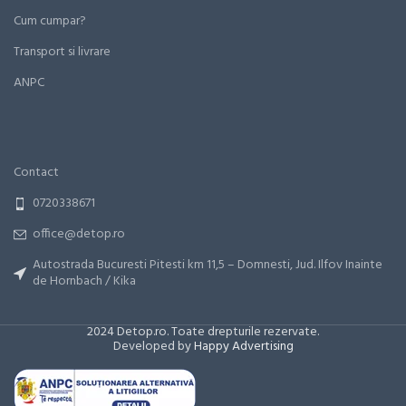
Cum cumpar?
Transport si livrare
ANPC
Contact
0720338671
office@detop.ro
Autostrada Bucuresti Pitesti km 11,5 – Domnesti, Jud. Ilfov Inainte
de Hornbach / Kika
2024 Detop.ro. Toate drepturile rezervate.
Developed by
Happy Advertising