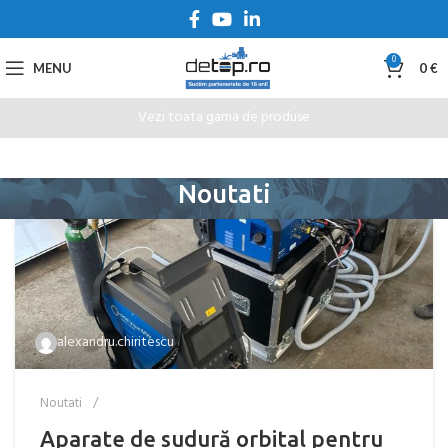
0
MENU
0
€
Vezi toata gama de produse
Noutati
alexandru.chiritescu
Noutati
Aparate de sudură orbital pentru