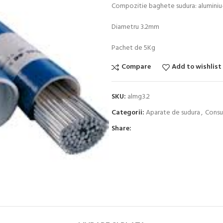
Compozitie baghete sudura: alumini
Diametru 3.2mm
Pachet de 5Kg
Compare
Add to wishlist
SKU:
almg3.2
Categorii:
Aparate de sudura
,
Consum
Share: