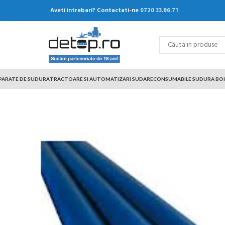
Aveti intrebari? Contactati-ne
0720 33.86.71
PARATE DE SUDURA
TRACTOARE SI AUTOMATIZARI SUDARE
CONSUMABILE SUDURA BO