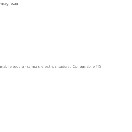
u-magneziu
abile sudura - sarma si electrozi sudura
,
Consumabile TIG