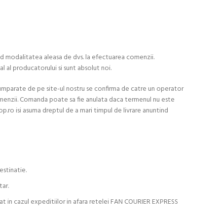
izind modalitatea aleasa de dvs. la efectuarea comenzii.
al al producatorului si sunt absolut noi.
cumparate de pe site-ul nostru se confirma de catre un operator
menzii. Comanda poate sa fie anulata daca termenul nu este
op.ro isi asuma dreptul de a mari timpul de livrare anuntind
estinatie.
tar.
uat in cazul expeditiilor in afara retelei FAN COURIER EXPRESS