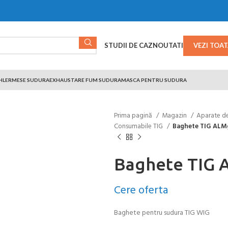
STUDII DE CAZ
NOUTATI
VEZI TOA
HLER
MESE SUDURA
EXHAUSTARE FUM SUDURA
MASCA PENTRU SUDURA
Prima pagină
Magazin
Aparate d
Consumabile TIG
Baghete TIG ALM
Baghete TIG
Cere oferta
Baghete pentru sudura TIG WIG