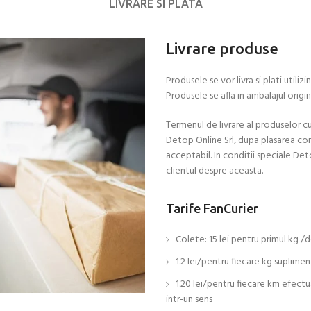
LIVRARE SI PLATA
Livrare produse
Produsele se vor livra si plati util
Produsele se afla in ambalajul origin
Termenul de livrare al produselor 
Detop Online Srl, dupa plasarea co
acceptabil. In conditii speciale Det
clientul despre aceasta.
Tarife FanCurier
Colete: 15 lei pentru primul kg /d
1.2 lei/pentru fiecare kg suplimen
1.20 lei/pentru fiecare km efect
intr-un sens