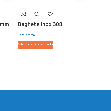
.2mm
Baghete inox 308
Baghete
Cere oferta
Cere oferta
Adauga la cerere oferta
Adauga la cer