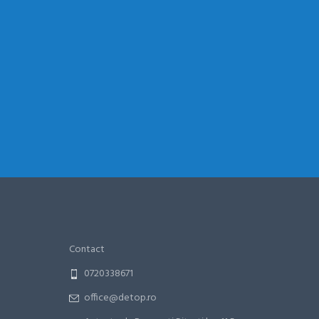
Contact
0720338671
office@detop.ro