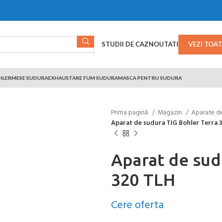
STUDII DE CAZ
NOUTATI
VEZI TOA
HLER
MESE SUDURA
EXHAUSTARE FUM SUDURA
MASCA PENTRU SUDURA
Prima pagină
Magazin
Aparate d
Aparat de sudura TIG Bohler Terra 
Aparat de sud
320 TLH
Cere oferta