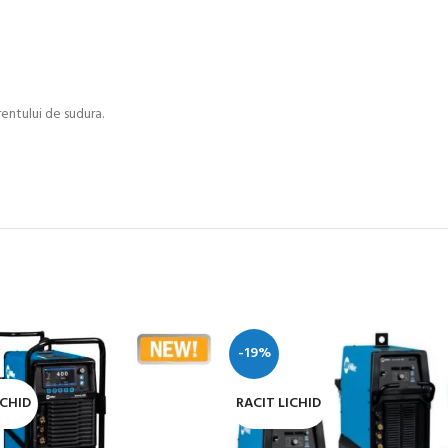
urentului de sudura.
-19%
ICHID
RACIT LICHID