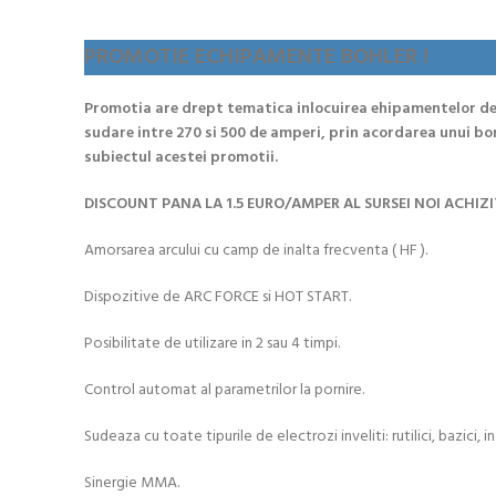
PROMOTIE ECHIPAMENTE BOHLER !
Promotia are drept tematica inlocuirea ehipamentelor de
sudare intre 270 si 500 de amperi, prin acordarea unui bo
subiectul acestei promotii.
DISCOUNT PANA LA 1.5 EURO/AMPER AL SURSEI NOI ACHIZ
Amorsarea arcului cu camp de inalta frecventa ( HF ).
Dispozitive de ARC FORCE si HOT START.
Posibilitate de utilizare in 2 sau 4 timpi.
Control automat al parametrilor la pornire.
Sudeaza cu toate tipurile de electrozi inveliti: rutilici, bazici, i
Sinergie MMA.