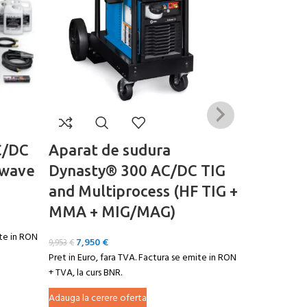
C/DC
Aparat de sudura
Aparat 
owave
Dynasty® 300 AC/DC TIG
Miller E
and Multiprocess (HF TIG +
300
MMA + MIG/MAG)
6,900
8,450
€
ite in RON
Pret in Euro, 
7,950
€
9,953
€
+ TVA, la curs 
Pret in Euro, fara TVA. Factura se emite in RON
+ TVA, la curs BNR.
Adauga la cer
Adauga la cerere oferta