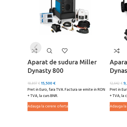
Aparat de sudura Miller
Apara
Dynasty 800
Dynas
15,500
€
9
18,897
€
12,642
€
Pret in Euro, fara TVA. Factura se emite in RON
Pret in Eu
+ TVA, la curs BNR.
+ TVA, la 
Adauga la cerere oferta
Adauga la