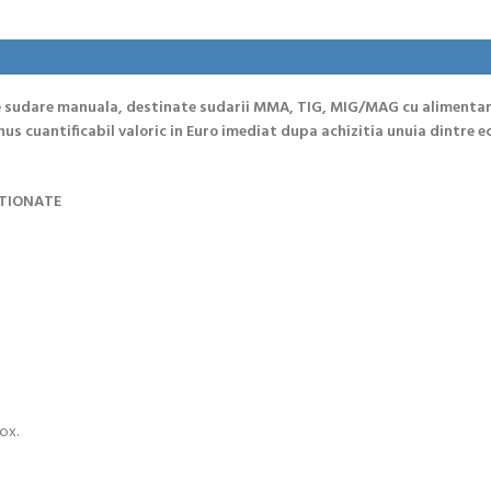
 sudare manuala, destinate sudarii MMA, TIG, MIG/MAG cu alimentare t
nus cuantificabil valoric in Euro imediat dupa achizitia unuia dintr
ITIONATE
nox.