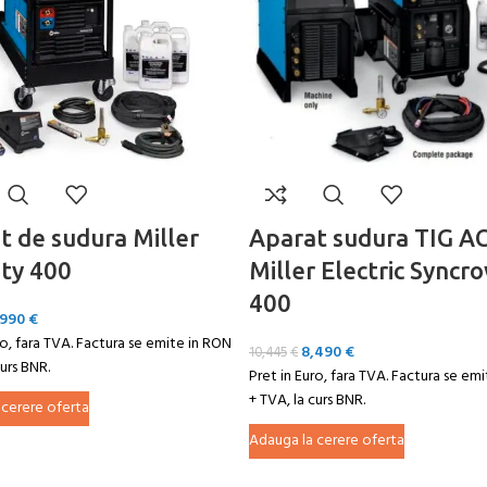
t de sudura Miller
Aparat sudura TIG A
ty 400
Miller Electric Syncr
400
,990
€
ro, fara TVA. Factura se emite in RON
8,490
€
10,445
€
curs BNR.
Pret in Euro, fara TVA. Factura se em
+ TVA, la curs BNR.
 cerere oferta
Adauga la cerere oferta