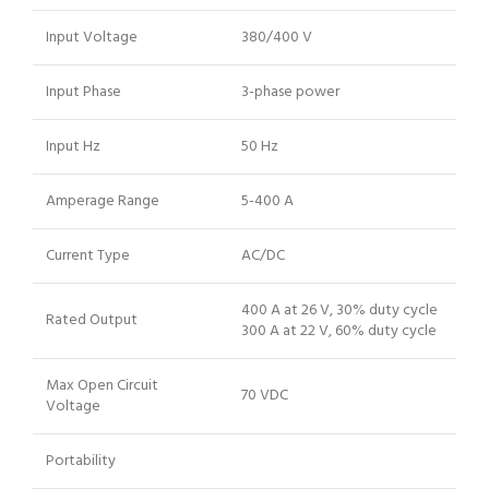
Input Voltage
380/400 V
Input Phase
3-phase power
Input Hz
50 Hz
Amperage Range
5-400 A
Current Type
AC/DC
400 A at 26 V, 30% duty cycle
Rated Output
300 A at 22 V, 60% duty cycle
Max Open Circuit
70 VDC
Voltage
Portability