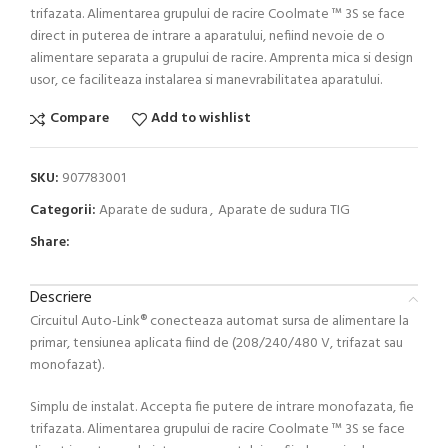
trifazata. Alimentarea grupului de racire Coolmate ™ 3S se face
direct in puterea de intrare a aparatului, nefiind nevoie de o
alimentare separata a grupului de racire. Amprenta mica si design
usor, ce faciliteaza instalarea si manevrabilitatea aparatului.
Compare
Add to wishlist
SKU:
907783001
Categorii:
Aparate de sudura
,
Aparate de sudura TIG
Share:
Descriere
Circuitul Auto-Link® conecteaza automat sursa de alimentare la
primar, tensiunea aplicata fiind de (208/240/480 V, trifazat sau
monofazat).
Simplu de instalat. Accepta fie putere de intrare monofazata, fie
trifazata. Alimentarea grupului de racire Coolmate ™ 3S se face