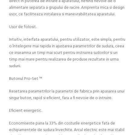
direct in puterea de intrare a aparatului, nefiind nevoie de o
alimentare separata a grupului de racire. Amprenta mica si design
usor, ce faciliteaza instalarea si manevrabilitatea aparatului.
Usor de folosit.
Intuitiv, interfata aparatului, pentru utilizator, este simpla, pentru
o întelegere mai rapida in ajustarea parametrilor de sudura, ceea
ce inseamna un timp mai scurt pentru instruirea sudorilor si un
timp mai mare pentru realizarea de produse rezultate in urma
sudurii.
Butonul Pro-Set ™
Resetarea parametrilor la parametri de fabrica prin apasarea unui
singur buton, rapid si eficient, fara a fi nevoie de o intruire.
Eficient energetic.
Economiseste pana la 33% din costurile energetice fata de
echipamentele de sudura învechite. Arcul electric este mai stabil