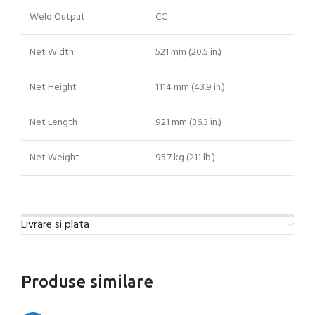
Weld Output
CC
Net Width
521 mm (20.5 in.)
Net Height
1114 mm (43.9 in.)
Net Length
921 mm (36.3 in.)
Net Weight
95.7 kg (211 lb.)
Livrare si plata
Produse similare