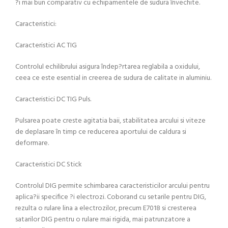
?i mai bun comparativ cu echipamentele de sudura învechite.
Caracteristici:
Caracteristici AC TIG
Controlul echilibrului asigura îndep?rtarea reglabila a oxidului,
ceea ce este esential in creerea de sudura de calitate in aluminiu.
Caracteristici DC TIG Puls.
Pulsarea poate creste agitatia baii, stabilitatea arcului si viteze
de deplasare în timp ce reducerea aportului de caldura si
deformare.
Caracteristici DC Stick
Controlul DIG permite schimbarea caracteristicilor arcului pentru
aplica?ii specifice ?i electrozi. Coborand cu setarile pentru DIG,
rezulta o rulare lina a electrozilor, precum E7018 si cresterea
satarilor DIG pentru o rulare mai rigida, mai patrunzatore a