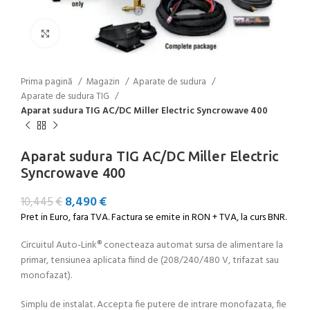
Click to enlarge
Prima pagină
Magazin
Aparate de sudura
Aparate de sudura TIG
Aparat sudura TIG AC/DC Miller Electric Syncrowave 400
Aparat sudura TIG AC/DC Miller Electric
Syncrowave 400
8,490
€
10,445
€
Pret in Euro, fara TVA. Factura se emite in RON + TVA, la curs BNR.
Circuitul Auto-Link® conecteaza automat sursa de alimentare la
primar, tensiunea aplicata fiind de (208/240/480 V, trifazat sau
monofazat).
Simplu de instalat. Accepta fie putere de intrare monofazata, fie