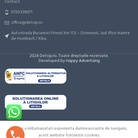
Contact
0720338671
office@detop.ro
Autostrada Bucuresti Pitesti km 11,5 – Domnesti, Jud. Ilfov Inainte
de Hornbach / Kika
2024 Detop.ro. Toate drepturile rezervate.
Developed by
Happy Advertising
10,445
€
8,490
€
Pret in
Pentru a imbumanatati experienta dumneavoastra de navigare,
Euro,
Aparat sudura
acest website foloseste cookies.
fara TVA.
TIG AC/DC
0