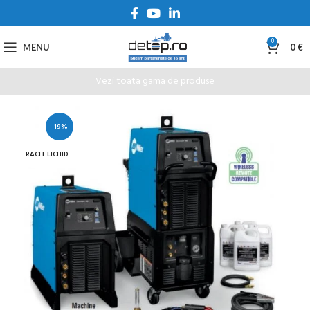
0
MENU
0
€
Vezi toata gama de produse
-19%
RACIT LICHID