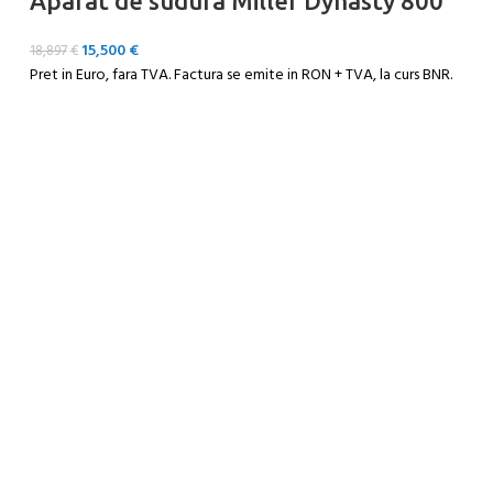
Aparat de sudura Miller Dynasty 800
A
15,500
€
18,897
€
12
Pret in Euro, fara TVA. Factura se emite in RON + TVA, la curs BNR.
Pr