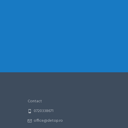
Contact
0720338671
office@detop.ro