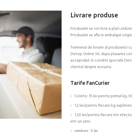
Livrare produse
Produsele se vor livra si plati util
Produsele se afla in ambalajul origin
Termenul de livrare al produselor 
Detop Online Srl, dupa plasarea co
acceptabil. In conditii speciale Det
clientul despre aceasta.
Tarife FanCurier
Colete: 15 lei pentru primul kg /d
1.2 lei/pentru fiecare kg suplimen
1.20 lei/pentru fiecare km efect
intr-un sens
ramburs : 5 lei