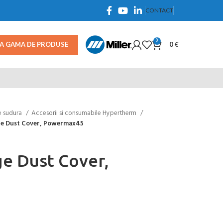
CONTACT
0
TA GAMA DE PRODUSE
0
€
e sudura
Accesorii si consumabile Hypertherm
ge Dust Cover, Powermax45
e Dust Cover,