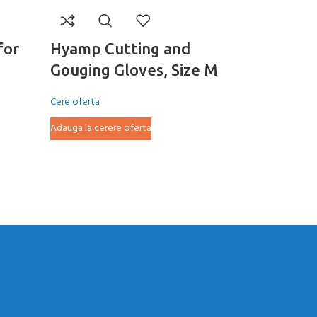
for
Hyamp Cutting and
Long Tor
Gouging Gloves, Size M
Torch
Cere oferta
Cere oferta
Adauga la cerere oferta
Adauga la cer