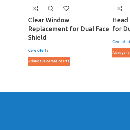
Clear Window
Head 
Replacement for Dual Face
for D
Shield
Cere ofer
Cere oferta
Adauga la
Adauga la cerere oferta