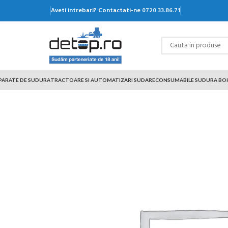
Aveti intrebari? Contactati-ne
0720 33.86.71
PARATE DE SUDURA
TRACTOARE SI AUTOMATIZARI SUDARE
CONSUMABILE SUDURA BO