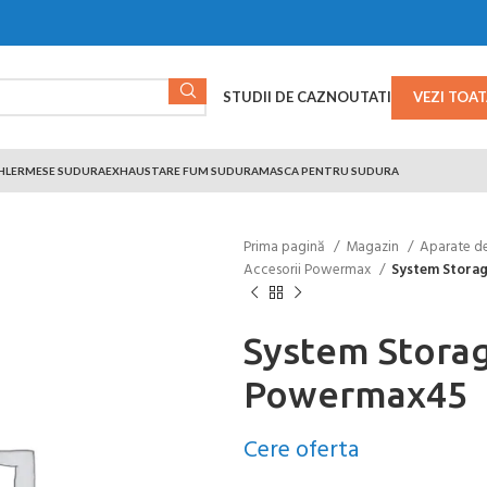
STUDII DE CAZ
NOUTATI
VEZI TOA
HLER
MESE SUDURA
EXHAUSTARE FUM SUDURA
MASCA PENTRU SUDURA
Prima pagină
Magazin
Aparate d
Accesorii Powermax
System Stora
System Storag
Powermax45
Cere oferta