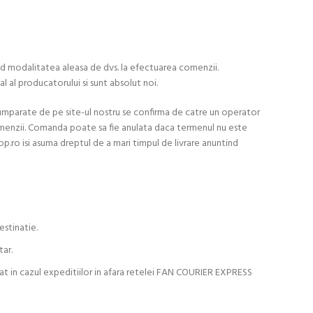
izind modalitatea aleasa de dvs. la efectuarea comenzii.
al al producatorului si sunt absolut noi.
cumparate de pe site-ul nostru se confirma de catre un operator
menzii. Comanda poate sa fie anulata daca termenul nu este
op.ro isi asuma dreptul de a mari timpul de livrare anuntind
estinatie.
tar.
uat in cazul expeditiilor in afara retelei FAN COURIER EXPRESS