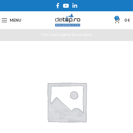
0
MENU
0
€
Vezi toata gama de produse