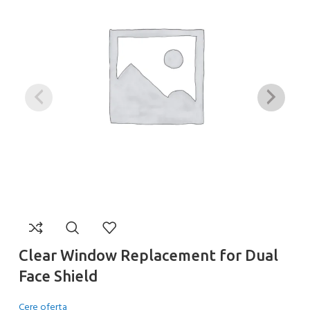
Clear Window Replacement for Dual
H
Face Shield
S
Cere oferta
Ce