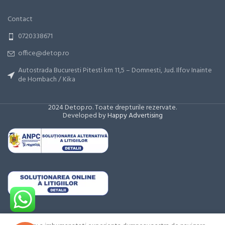
Contact
0720338671
office@detop.ro
Autostrada Bucuresti Pitesti km 11,5 – Domnesti, Jud. Ilfov Inainte
de Hornbach / Kika
2024 Detop.ro. Toate drepturile rezervate.
Developed by
Happy Advertising