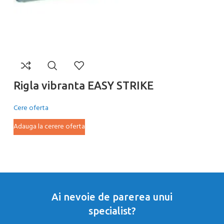
Rigla vibranta EASY STRIKE
P
H
Cere oferta
Ce
Adauga la cerere oferta
Ad
Ai nevoie de parerea unui
specialist?