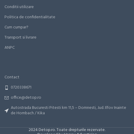
Conditii utilizare
Politica de confidentialitate
Cum cumpar?
Transport si livrare
ANPC
Contact
0720338671
office@detop.ro
Autostrada Bucuresti Pitesti km 11,5 – Domnesti, Jud. Ilfov Inainte
de Hornbach / Kika
2024 Detop.ro. Toate drepturile rezervate.