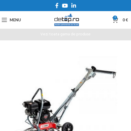
0
MENU
0
€
Vezi toata gama de produse