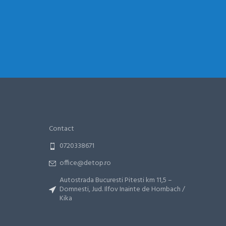
Contact
0720338671
office@detop.ro
Autostrada Bucuresti Pitesti km 11,5 –
Domnesti, Jud. Ilfov Inainte de Hornbach /
Kika