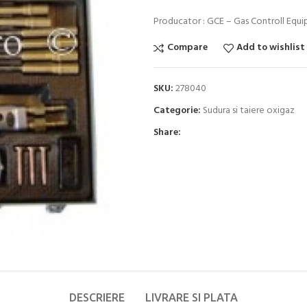
Producator : GCE – Gas Controll Equ
Compare
Add to wishlist
SKU:
278040
Categorie:
Sudura si taiere oxigaz
Share:
DESCRIERE
LIVRARE SI PLATA