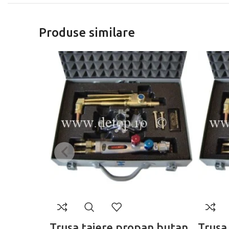
Produse similare
Trusa taiere propan butan
Trusa 