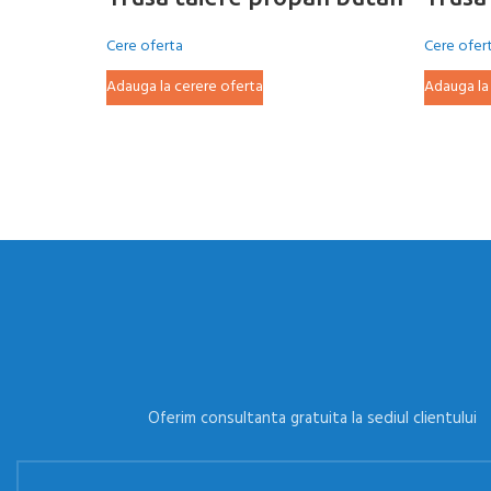
Cere oferta
Cere ofer
Adauga la cerere oferta
Adauga la
Oferim consultanta gratuita la sediul clientului