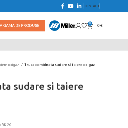
CONTACT
0
TA GAMA DE PRODUSE
0
€
taiere oxigaz
Trusa combinata sudare si taiere oxigaz
ta sudare si taiere
p RK 20