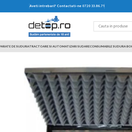
Aveti intrebari? Contactati-ne
0720 33.86.71
PARATE DE SUDURA
TRACTOARE SI AUTOMATIZARI SUDARE
CONSUMABILE SUDURA BO