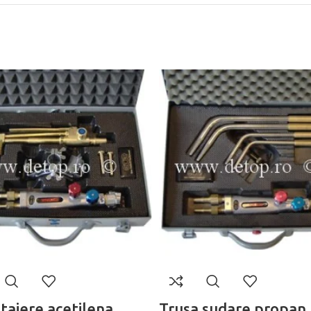
taiere acetilena
Trusa sudare propan