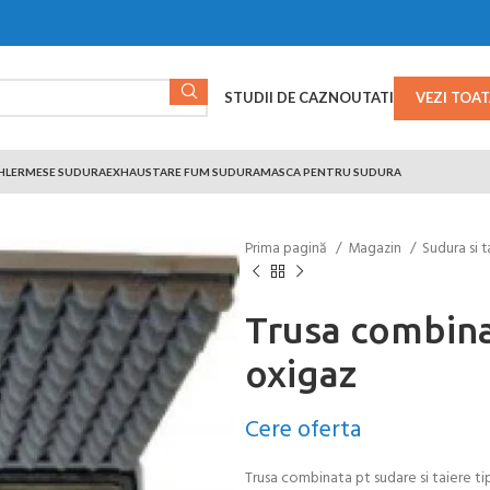
STUDII DE CAZ
NOUTATI
VEZI TOA
HLER
MESE SUDURA
EXHAUSTARE FUM SUDURA
MASCA PENTRU SUDURA
Prima pagină
Magazin
Sudura si 
Trusa combina
oxigaz
Cere oferta
Trusa combinata pt sudare si taiere ti