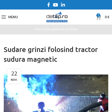
0
MENU
0
€
Vezi toata gama de produse
Sudare grinzi folosind tractor
sudura magnetic
22
NOV.