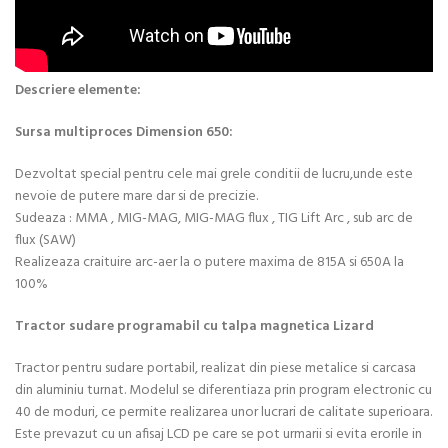
Descriere elemente:
Sursa multiproces Dimension 650:
Dezvoltat special pentru cele mai grele conditii de lucru,unde este
nevoie de putere mare dar si de precizie.
Sudeaza : MMA , MIG-MAG, MIG-MAG flux , TIG Lift Arc , sub arc de
flux (SAW)
Realizeaza craituire arc-aer la o putere maxima de 815A si 650A la
100%
Tractor sudare programabil cu talpa magnetica Lizard
Tractor pentru sudare portabil, realizat din piese metalice si carcasa
din aluminiu turnat. Modelul se diferentiaza prin program electronic cu
40 de moduri, ce permite realizarea unor lucrari de calitate superioara.
Este prevazut cu un afisaj LCD pe care se pot urmarii si evita erorile in