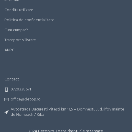
Informatii
Conditii utilizare
Politica de confidentialitate
Cum cumpar?
Transport si livrare
ANPC
Contact
0720338671
office@detop.ro
Autostrada Bucuresti Pitesti km 11,5 – Domnesti, Jud. Ilfov Inainte
de Hornbach / Kika
2024 Detop.ro. Toate drepturile rezervate.