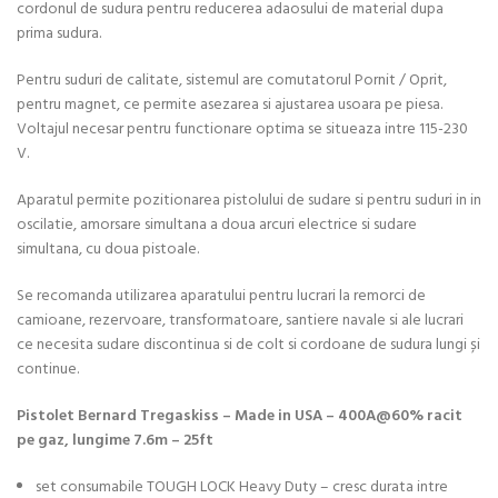
cordonul de sudura pentru reducerea adaosului de material dupa
prima sudura.
Pentru suduri de calitate, sistemul are comutatorul Pornit / Oprit,
pentru magnet, ce permite asezarea si ajustarea usoara pe piesa.
Voltajul necesar pentru functionare optima se situeaza intre 115-230
V.
Aparatul permite pozitionarea pistolului de sudare si pentru suduri in in
oscilatie, amorsare simultana a doua arcuri electrice si sudare
simultana, cu doua pistoale.
Se recomanda utilizarea aparatului pentru lucrari la remorci de
camioane, rezervoare, transformatoare, santiere navale si ale lucrari
ce necesita sudare discontinua si de colt si cordoane de sudura lungi și
continue.
Pistolet Bernard Tregaskiss – Made in USA – 400A@60% racit
pe gaz, lungime 7.6m – 25ft
set consumabile TOUGH LOCK Heavy Duty – cresc durata intre