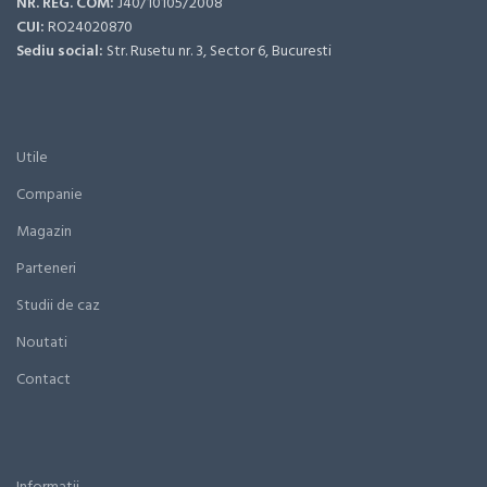
NR. REG. COM:
J40/10105/2008
CUI:
RO24020870
Sediu social:
Str. Rusetu nr. 3, Sector 6, Bucuresti
Utile
Companie
Magazin
Parteneri
Studii de caz
Noutati
Contact