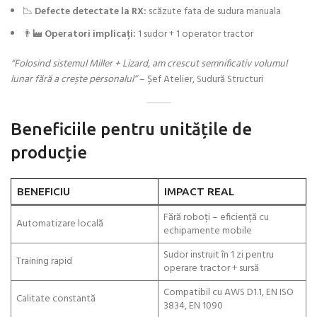
📉
Defecte detectate la RX:
scăzute fata de sudura manuala
👨‍🏭
Operatori implicați:
1 sudor + 1 operator tractor
“Folosind sistemul Miller + Lizard, am crescut semnificativ volumul
lunar fără a crește personalul”
– Șef Atelier, Sudură Structuri
Beneficiile pentru unitățile de
producție
BENEFICIU
IMPACT REAL
Fără roboți – eficiență cu
Automatizare locală
echipamente mobile
Sudor instruit în 1 zi pentru
Training rapid
operare tractor + sursă
Compatibil cu AWS D1.1, EN ISO
Calitate constantă
3834, EN 1090