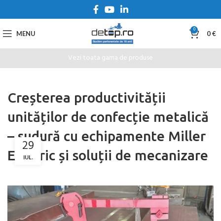
0
MENU
0
€
Vezi toata gama de produse
Creșterea productivității
unităților de confecție metalică
– sudură cu echipamente Miller
29
Electric și soluții de mecanizare
IUL.