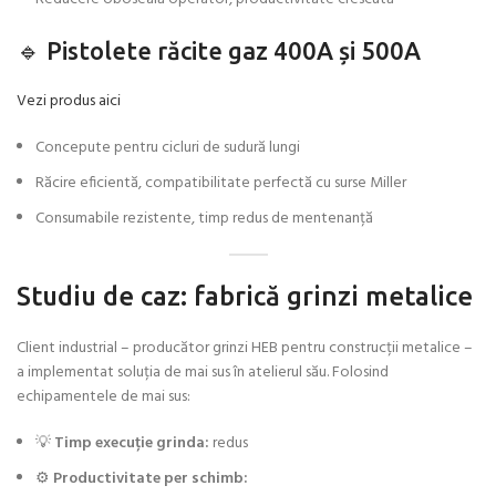
🔹 Pistolete răcite gaz 400A și 500A
Vezi produs aici
Concepute pentru cicluri de sudură lungi
Răcire eficientă, compatibilitate perfectă cu surse Miller
Consumabile rezistente, timp redus de mentenanță
Studiu de caz: fabrică grinzi metalice
Client industrial – producător grinzi HEB pentru construcții metalice –
a implementat soluția de mai sus în atelierul său. Folosind
echipamentele de mai sus:
💡
Timp execuție grinda:
redus
⚙️
Productivitate per schimb: