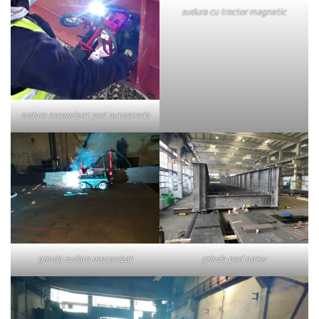
sudura cu tractor magnetic
sudura ascendent pod autostrada
grinda sudata mecanizat
grinda pod rutier