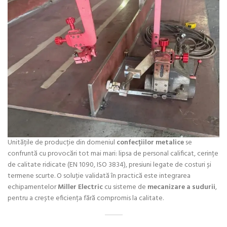
Unitățile de producție din domeniul
confecțiilor metalice
se
confruntă cu provocări tot mai mari: lipsa de personal calificat, cerințe
de calitate ridicate (EN 1090, ISO 3834), presiuni legate de costuri și
termene scurte. O soluție validată în practică este integrarea
echipamentelor
Miller Electric
cu sisteme de
mecanizare a sudurii
,
pentru a crește eficiența fără compromis la calitate.