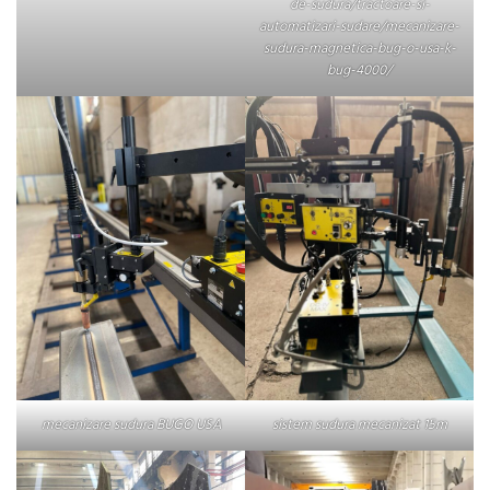
de-sudura/tractoare-si-
automatizari-sudare/mecanizare-
sudura-magnetica-bug-o-usa-k-
bug-4000/
mecanizare sudura BUGO USA
sistem sudura mecanizat 15m