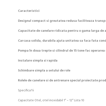
Caracteristici
Designul compact si greutatea redusa faciliteaza transp
Capacitate de canelare ridicata pentru o gama larga de a
Carcasa solida, durabila ajuta unitatea sa faca fata condi
Pompa în doua trepte si cilindrul de 15 tone fac operarea 
Instalare simpla si rapida
Schimbare simpla a setului de role
Rolele de canelare si de antrenare special proiectate prod
Specifica?ii
Capacitate Otel, otel inoxidabil 1″ – 12″ Lista 10