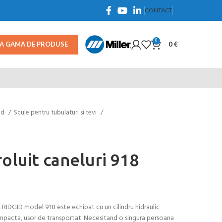
CONTACT
0
TA GAMA DE PRODUSE
0
€
id
Scule pentru tubulaturi si tevi
roluit caneluri 918
ic RIDGID model 918 este echipat cu un cilindru hidraulic
mpacta, usor de transportat. Necesitand o singura persoana