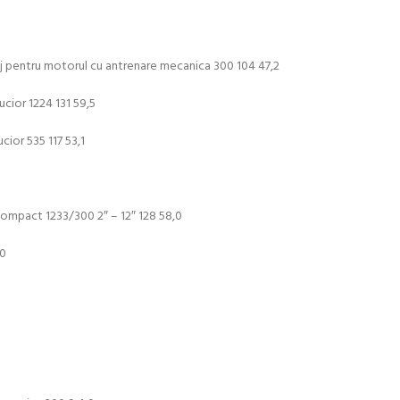
taj pentru motorul cu antrenare mecanica 300 104 47,2
ucior 1224 131 59,5
cior 535 117 53,1
 compact 1233/300 2″ – 12″ 128 58,0
,0