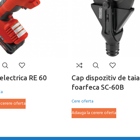
electrica RE 60
Cap dispozitiv de taia
foarfeca SC-60B
ta
Cere oferta
 cerere oferta
Adauga la cerere oferta