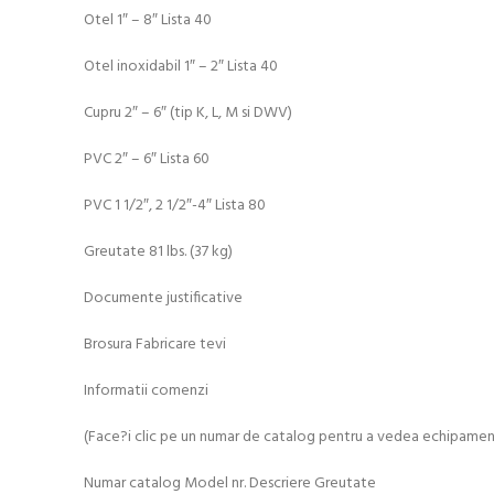
Otel 1″ – 8″ Lista 40
Otel inoxidabil 1″ – 2″ Lista 40
Cupru 2″ – 6″ (tip K, L, M si DWV)
PVC 2″ – 6″ Lista 60
PVC 1 1/2″, 2 1/2″-4″ Lista 80
Greutate 81 lbs. (37 kg)
Documente justificative
Brosura Fabricare tevi
Informatii comenzi
(Face?i clic pe un numar de catalog pentru a vedea echipament
Numar catalog Model nr. Descriere Greutate