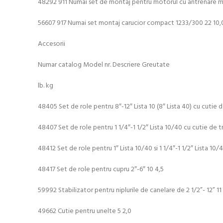
48292 911 Numai set de montaj pentru motorul cu antrenare m
56607 917 Numai set montaj carucior compact 1233/300 22 10,
Accesorii
Numar catalog Model nr. Descriere Greutate
lb. kg
48405 Set de role pentru 8″-12″ Lista 10 (8″ Lista 40) cu cutie d
48407 Set de role pentru 1 1/4″-1 1/2″ Lista 10/40 cu cutie de t
48412 Set de role pentru 1″ Lista 10/40 si 1 1/4″-1 1/2″ Lista 10
48417 Set de role pentru cupru 2″-6″ 10 4,5
59992 Stabilizator pentru niplurile de canelare de 2 1/2”- 12” 11
49662 Cutie pentru unelte 5 2,0