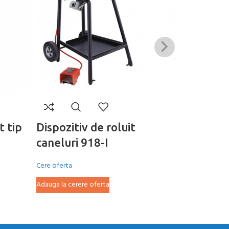
t tip
Dispozitiv de roluit
Dispozit
caneluri 918-I
caneluri
Cere oferta
Cere oferta
Adauga la cerere oferta
Adauga la cer