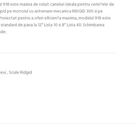
ul 918 este masina de roluit caneluri ideala pentru cerin?ele de
rapid pe motorul cu antrenare mecanica RIDGID 300 si pe
. Proiectat pentru a oferi eficien?a maxima, modelul 918 este
standard de pana la 12″ Lista 10 si 8″ Lista 40. Schimbarea
nde.
tevi
,
Scule Ridgid