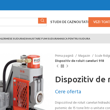
STUDII DE CAZ
NOUTATI
VEZI TOA
HLER
MESE SUDURA
EXHAUSTARE FUM SUDURA
MASCA PENTRU SUDURA
Prima pagină
Magazin
Scule Ridg
Dispozitiv de roluit caneluri 918
Dispozitiv de 
Cere oferta
Dispozitivul de roluit caneluri hidraul
puternic de 15 tone într-o unitate co