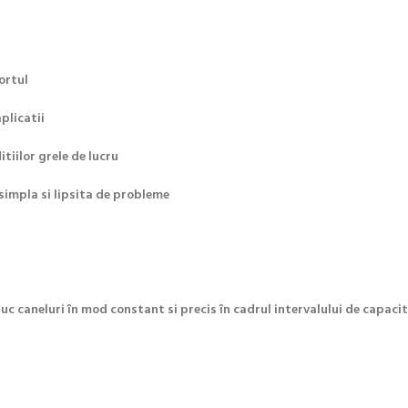
ortul
plicatii
tiilor grele de lucru
simpla si lipsita de probleme
uc caneluri în mod constant si precis în cadrul intervalului de capaci