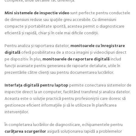
complexe, unde detaliile fac diferența.
Mini sistemele de inspectie video
sunt perfecte pentru conductele
de dimensiuni reduse sau spațiile greu accesibile. Cu dimensiuni
compacte și portabilitate sporită, acestea permit o diagnosticare
eficientă și rapidă, chiar și în cele mai dificile condiții.
Pentru analiza și raportarea datelor,
monitoarele cu înregistrare
digitală
oferă posibilitatea de a stoca imagini și videoclipuri direct
pe dispozitiv. În plus,
monitoarele de raportare digitală
includ
funcții avansate pentru generarea de rapoarte detaliate, utile în
prezentările către clienți sau pentru documentarea lucrărilor.
Interfața digitală pentru laptop
permite conectarea sistemelor de
inspectie direct la un computer, facilitând transferul și analiza datelor.
Aceasta este o soluție practică pentru profesioniștii care doresc să
gestioneze eficient informațiile și să le utilizeze în planificarea
intervențiilor.
În completarea lucrărilor de diagnosticare, echipamentele pentru
curățarea scurgerilor
asigură soluționarea rapidă a problemelor