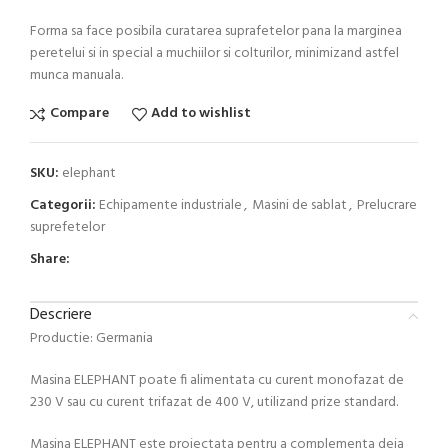
Forma sa face posibila curatarea suprafetelor pana la marginea
peretelui si in special a muchiilor si colturilor, minimizand astfel
munca manuala.
Compare
Add to wishlist
SKU:
elephant
Categorii:
Echipamente industriale
,
Masini de sablat
,
Prelucrare
suprefetelor
Share:
Descriere
Productie: Germania
Masina ELEPHANT poate fi alimentata cu curent monofazat de
230 V sau cu curent trifazat de 400 V, utilizand prize standard.
Masina ELEPHANT este proiectata pentru a complementa deja