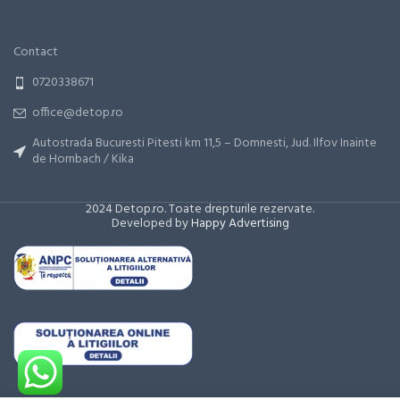
Contact
0720338671
office@detop.ro
Autostrada Bucuresti Pitesti km 11,5 – Domnesti, Jud. Ilfov Inainte
de Hornbach / Kika
2024 Detop.ro. Toate drepturile rezervate.
Developed by
Happy Advertising