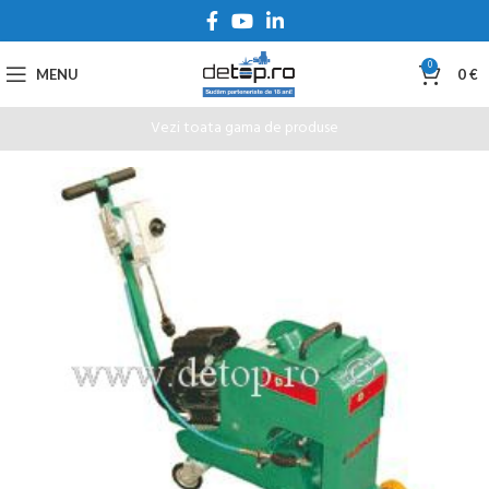
0
MENU
0
€
Vezi toata gama de produse