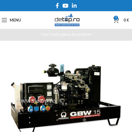
0
MENU
0
€
Vezi toata gama de produse