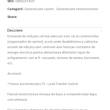
SKU:
GBW22YACP
Categorii:
Generatoare curent
,
Generatoare neinsonorizate
Share:
Descriere
Domeniul de utilizare cel mai adecvat este cel al constructiilor
(organizarilor de santier), acolo unde durabilitatea si calitatea
extrem de ridicata sunt cerintele unei furnizari constante de
energie electrica pentru alimentarea diferitelor tipuri de
echipamente cum ar fi : macarale, sisteme de lumina, betoniere ,
etc.
Accesorii :
* Panou automatizare LTS : Load Transfer Switch
Panoul monitorizeza reteaua de baza a consumatorului dupa
cum urmeaza: