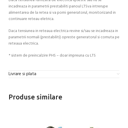
Daca tensiunea furnizata de electrica lipseste sau nu se
incadreaza in parametrii prestabiliti panoul LTSva intrerupe
alimentarea de la retea si va porni generatorul, monitorizand in
continuare reteau eletrica.
Daca tensiunea in reteaua electrica revine si/sau se incadreaza in
parametrii normali (prestabiliti) opreste generatorul si comuta pe
reteaua electrica.
* sistem de preincalzire PHS – doar impreuna cu LTS
Livrare si plata
Produse similare