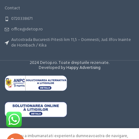
Contact
0720338671
office@detop.ro
Autostrada Bucuresti Pitesti km 11,5 – Domnesti, Jud. Ilfov Inainte
de Hornbach / Kika
2024 Detop.ro. Toate drepturile rezervate.
Developed by
Happy Advertising
Pentru a imbumanatati experienta dumneavoastra de navigare,
Generator
Adauga la