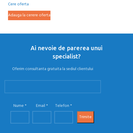
Cere oferta
Ce
Adauga la cerere oferta
Ad
Ai nevoie de parerea unui
specialist?
Oferim consultanta gratuita la sediul clientului
Nume
Email
Telefon