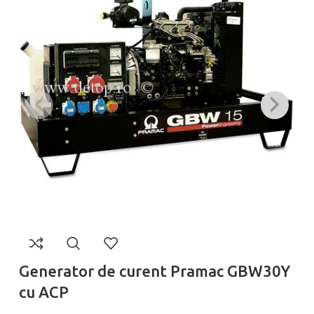
Generator de curent Pramac GBW30Y
G
cu ACP
c