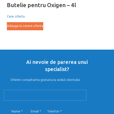
Butelie pentru Oxigen – 4l
B
Cere oferta
Ce
Adauga la cerere oferta
Ad
Ai nevoie de parerea unui
specialist?
Oferim consultanta gratuita la sediul clientului
Nume
Email
Telefon