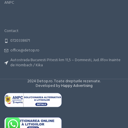
ANPC
Contact
0720338671
office@detop.ro
Autostrada Bucuresti Pitesti km 11,5 – Domnesti, Jud. Ilfov Inainte
de Hornbach / Kika
2024 Detop.ro. Toate drepturile rezervate.
Developed by
Happy Advertising