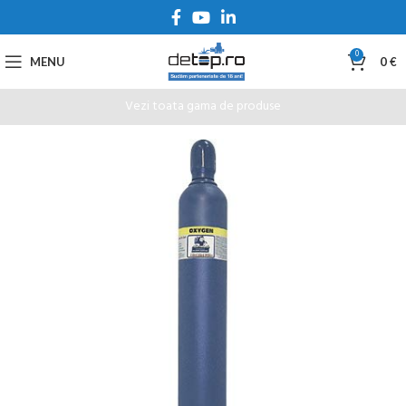
0
MENU
0
€
Vezi toata gama de produse