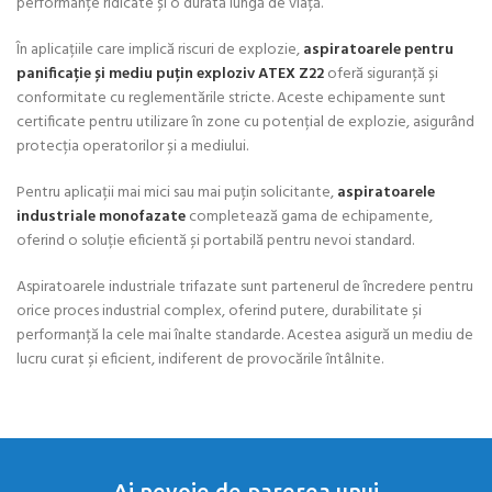
performanțe ridicate și o durată lungă de viață.
În aplicațiile care implică riscuri de explozie,
aspiratoarele pentru
panificație și mediu puțin exploziv ATEX Z22
oferă siguranță și
conformitate cu reglementările stricte. Aceste echipamente sunt
certificate pentru utilizare în zone cu potențial de explozie, asigurând
protecția operatorilor și a mediului.
Pentru aplicații mai mici sau mai puțin solicitante,
aspiratoarele
industriale monofazate
completează gama de echipamente,
oferind o soluție eficientă și portabilă pentru nevoi standard.
Aspiratoarele industriale trifazate sunt partenerul de încredere pentru
orice proces industrial complex, oferind putere, durabilitate și
performanță la cele mai înalte standarde. Acestea asigură un mediu de
lucru curat și eficient, indiferent de provocările întâlnite.
Ai nevoie de parerea unui