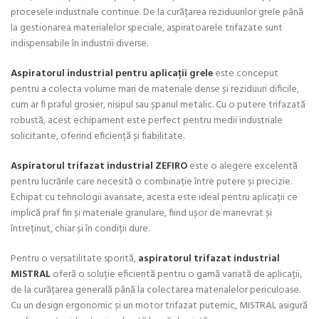
procesele industriale continue. De la curățarea reziduurilor grele până
la gestionarea materialelor speciale, aspiratoarele trifazate sunt
indispensabile în industrii diverse.
Aspiratorul industrial pentru aplicații grele
este conceput
pentru a colecta volume mari de materiale dense și reziduuri dificile,
cum ar fi praful grosier, nisipul sau șpanul metalic. Cu o putere trifazată
robustă, acest echipament este perfect pentru medii industriale
solicitante, oferind eficiență și fiabilitate.
Aspiratorul trifazat industrial ZEFIRO
este o alegere excelentă
pentru lucrările care necesită o combinație între putere și precizie.
Echipat cu tehnologii avansate, acesta este ideal pentru aplicații ce
implică praf fin și materiale granulare, fiind ușor de manevrat și
întreținut, chiar și în condiții dure.
Pentru o versatilitate sporită,
aspiratorul trifazat industrial
MISTRAL
oferă o soluție eficientă pentru o gamă variată de aplicații,
de la curățarea generală până la colectarea materialelor periculoase.
Cu un design ergonomic și un motor trifazat puternic, MISTRAL asigură