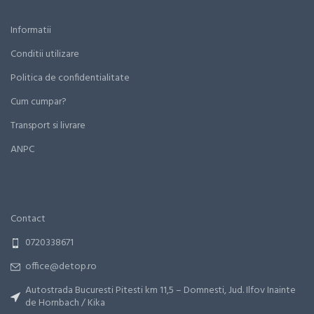
Informatii
Conditii utilizare
Politica de confidentialitate
Cum cumpar?
Transport si livrare
ANPC
Contact
0720338671
office@detop.ro
Autostrada Bucuresti Pitesti km 11,5 – Domnesti, Jud. Ilfov Inainte
de Hornbach / Kika