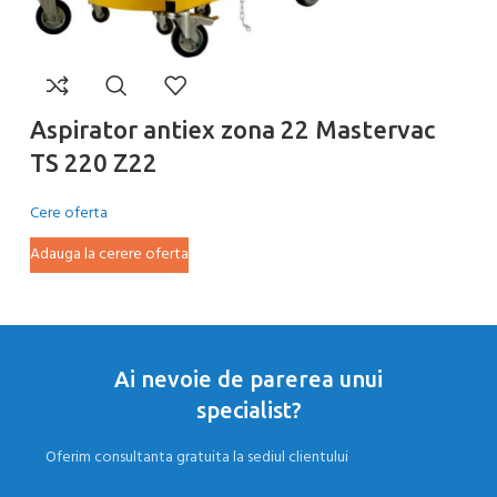
Aspirator antiex zona 22 Mastervac
A
TS 220 Z22
T
Cere oferta
Ce
Adauga la cerere oferta
Ad
Ai nevoie de parerea unui
specialist?
Oferim consultanta gratuita la sediul clientului