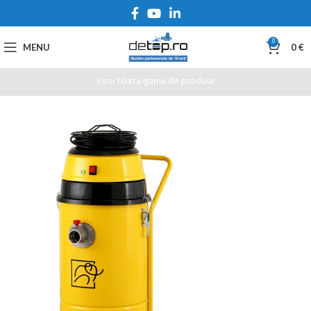
0
MENU
0
€
Vezi toata gama de produse