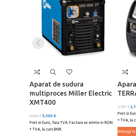
Aparat de sudura
Apara
multiproces Miller Electric
TERR
XMT400
2,
2,787
€
Pret in Eu
5,500
€
6,600
€
+ TVA, la 
Pret in Euro, fara TVA. Factura se emite in RON
+ TVA, la curs BNR.
Adauga la