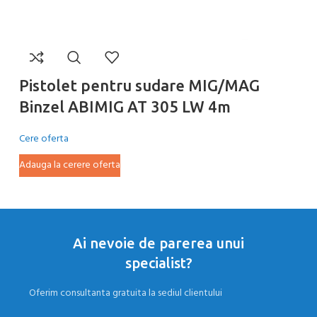
Pistolet pentru sudare MIG/MAG
P
Binzel ABIMIG AT 305 LW 4m
B
Cere oferta
Ce
Adauga la cerere oferta
Ad
Ai nevoie de parerea unui
specialist?
Oferim consultanta gratuita la sediul clientului