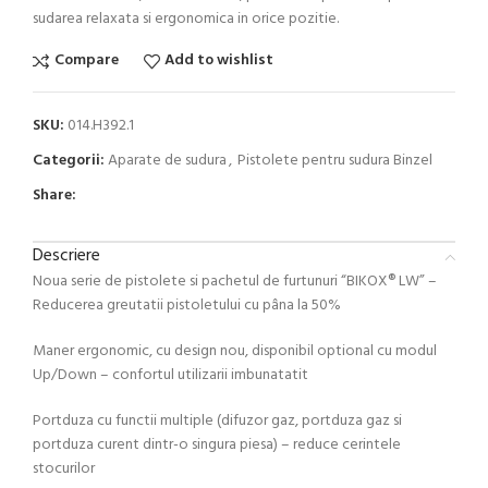
sudarea relaxata si ergonomica in orice pozitie.
Compare
Add to wishlist
SKU:
014.H392.1
Categorii:
Aparate de sudura
,
Pistolete pentru sudura Binzel
Share:
Descriere
Noua serie de pistolete si pachetul de furtunuri “BIKOX® LW” –
Reducerea greutatii pistoletului cu pâna la 50%
Maner ergonomic, cu design nou, disponibil optional cu modul
Up/Down – confortul utilizarii imbunatatit
Portduza cu functii multiple (difuzor gaz, portduza gaz si
portduza curent dintr-o singura piesa) – reduce cerintele
stocurilor