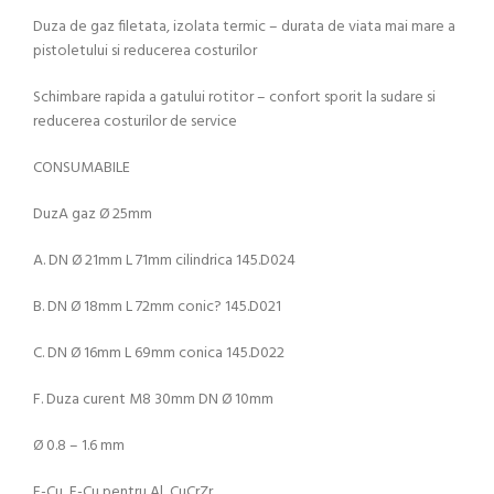
Duza de gaz filetata, izolata termic – durata de viata mai mare a
pistoletului si reducerea costurilor
Schimbare rapida a gatului rotitor – confort sporit la sudare si
reducerea costurilor de service
CONSUMABILE
DuzA gaz Ø 25mm
A. DN Ø 21mm L 71mm cilindrica 145.D024
B. DN Ø 18mm L 72mm conic? 145.D021
C. DN Ø 16mm L 69mm conica 145.D022
F. Duza curent M8 30mm DN Ø 10mm
Ø 0.8 – 1.6 mm
E-Cu, E-Cu pentru Al, CuCrZr