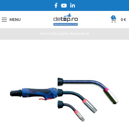
0
MENU
0
€
Vezi toata gama de produse