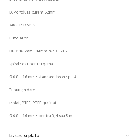
D. Portduza curent 52mm
M8 014.D745.5
E. Izolator
DN Ø 16.5mm L 14mm 767.D668.5
Spiral? gat pentru gama T
Ø 0.8 – 1.6 mm • standard, bronz pt. Al
Tuburi ghidare
izolat, PTFE, PTFE grafinat
Ø 0.8 – 1.6 mm • pentru 3, 4 sau 5 m
Livrare si plata