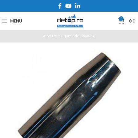
0
MENU
0
€
Vezi toata gama de produse