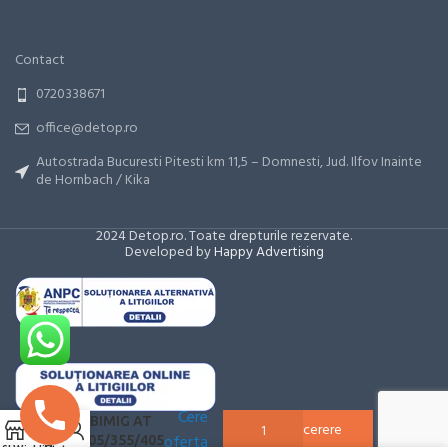
Contact
0720338671
office@detop.ro
Autostrada Bucuresti Pitesti km 11,5 – Domnesti, Jud. Ilfov Inainte
de Hornbach / Kika
2024 Detop.ro. Toate drepturile rezervate.
Developed by
Happy Advertising
Adauga la
Duza gaz
Cere
ABIMIG AT
0
cerere
oferta
305/355/405