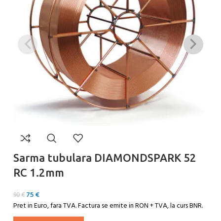
Sarma tubulara DIAMONDSPARK 52
S
RC 1.2mm
Ce
75
€
90
€
Ad
Pret in Euro, fara TVA. Factura se emite in RON + TVA, la curs BNR.