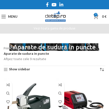
0
MENU
0
€
Vezi toata gama de produse
Aparate de sudura in puncte
Prima pagină
Magazin
Aparate de sudura
Aparate de sudura in puncte
Afișez toate cele 9 rezultate
Show sidebar