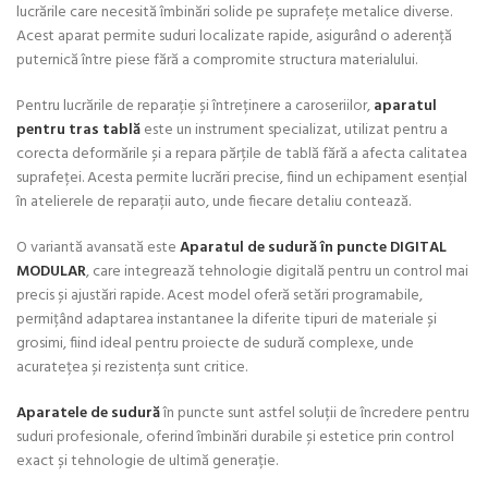
lucrările care necesită îmbinări solide pe suprafețe metalice diverse.
Acest aparat permite suduri localizate rapide, asigurând o aderență
puternică între piese fără a compromite structura materialului.
Pentru lucrările de reparație și întreținere a caroseriilor,
aparatul
pentru tras tablă
este un instrument specializat, utilizat pentru a
corecta deformările și a repara părțile de tablă fără a afecta calitatea
suprafeței. Acesta permite lucrări precise, fiind un echipament esențial
în atelierele de reparații auto, unde fiecare detaliu contează.
O variantă avansată este
Aparatul de sudură în puncte DIGITAL
MODULAR
, care integrează tehnologie digitală pentru un control mai
precis și ajustări rapide. Acest model oferă setări programabile,
permițând adaptarea instantanee la diferite tipuri de materiale și
grosimi, fiind ideal pentru proiecte de sudură complexe, unde
acuratețea și rezistența sunt critice.
Aparatele de sudură
în puncte sunt astfel soluții de încredere pentru
suduri profesionale, oferind îmbinări durabile și estetice prin control
exact și tehnologie de ultimă generație.