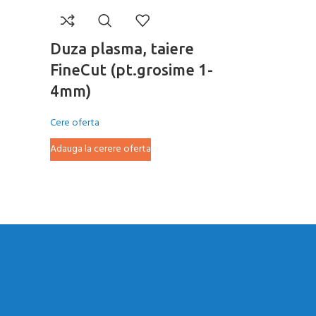
Duza plasma, taiere
Duza pla
FineCut (pt.grosime 1-
Cere oferta
4mm)
Adauga la cer
Cere oferta
Adauga la cerere oferta