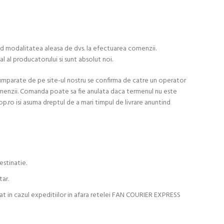
izind modalitatea aleasa de dvs. la efectuarea comenzii.
al al producatorului si sunt absolut noi.
cumparate de pe site-ul nostru se confirma de catre un operator
menzii. Comanda poate sa fie anulata daca termenul nu este
op.ro isi asuma dreptul de a mari timpul de livrare anuntind
estinatie.
tar.
uat in cazul expeditiilor in afara retelei FAN COURIER EXPRESS