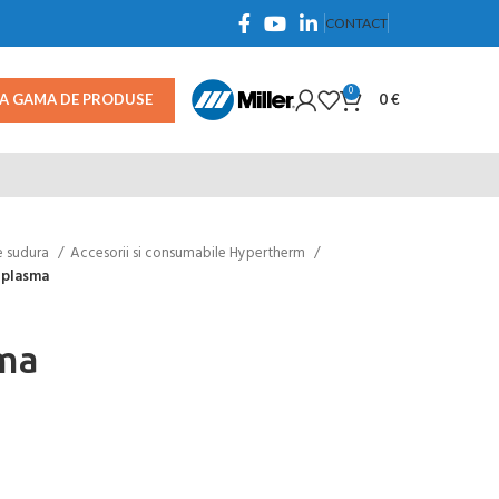
CONTACT
0
TA GAMA DE PRODUSE
0
€
e sudura
Accesorii si consumabile Hypertherm
 plasma
sma