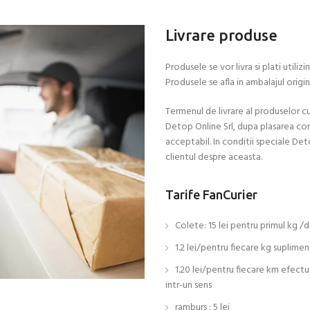
Livrare produse
Produsele se vor livra si plati util
Produsele se afla in ambalajul origin
Termenul de livrare al produselor 
Detop Online Srl, dupa plasarea co
acceptabil. In conditii speciale Det
clientul despre aceasta.
Tarife FanCurier
Colete: 15 lei pentru primul kg /d
1.2 lei/pentru fiecare kg suplimen
1.20 lei/pentru fiecare km efect
intr-un sens
ramburs : 5 lei