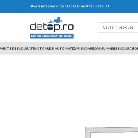
Aveti intrebari? Contactati-ne
0720 33.86.71
PARATE DE SUDURA
TRACTOARE SI AUTOMATIZARI SUDARE
CONSUMABILE SUDURA BO