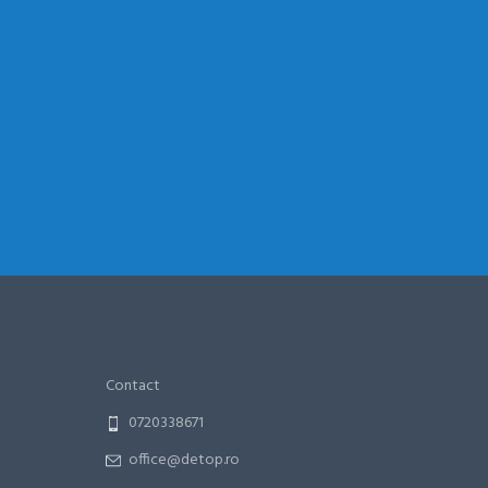
Contact
0720338671
office@detop.ro