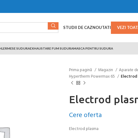
STUDII DE CAZ
NOUTATI
VEZI TOA
HLER
MESE SUDURA
EXHAUSTARE FUM SUDURA
MASCA PENTRU SUDURA
Prima pagină
Magazin
Aparate d
Hypertherm Powermax 65
Electrod
Electrod pla
Cere oferta
Electrod plasma