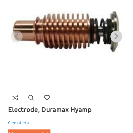
Electrode, Duramax Hyamp
N
Cere oferta
Ce