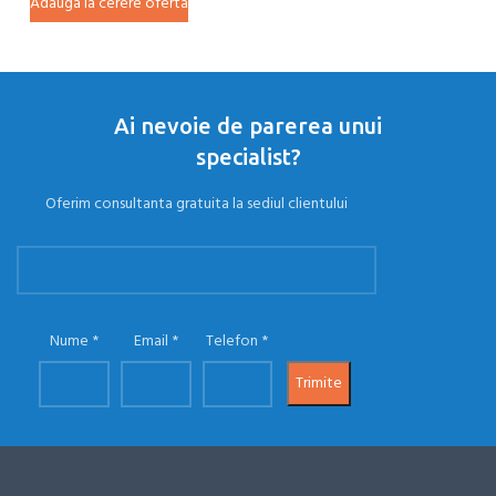
Adauga la cerere oferta
Ad
Ai nevoie de parerea unui
specialist?
Oferim consultanta gratuita la sediul clientului
Nume
Email
Telefon