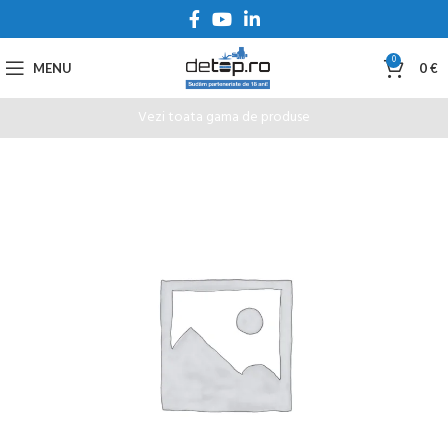
0
MENU
0
€
Vezi toata gama de produse