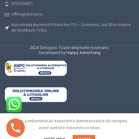
0720338671
office@detop.ro
Autostrada Bucuresti Pitesti km 11,5 – Domnesti, Jud. Ilfov Inainte
de Hornbach / Kika
2024 Detop.ro. Toate drepturile rezervate.
Developed by
Happy Advertising
Pentru a imbumanatati experienta dumneavoastra de navigare,
Adauga la
Nozzle,
acest website foloseste cookies.
Cere
Duramax
0
cerere
oferta
Hyamp
Shop
Wishlist
Cart
My account